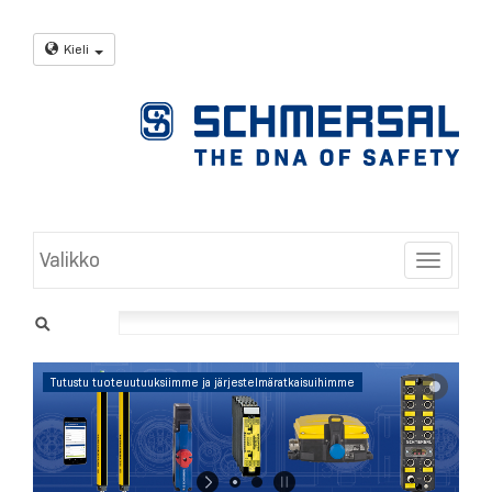
Kieli
Valikko
Toggle
Tutustu tuoteuutuuksiimme ja järjestelmäratkaisuihimme
Saat lisätietoja
napsauttamalla
tästä.