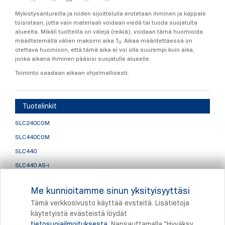
Mykistysantureilla ja niiden sijoittelulla erotetaan ihminen ja kappale
toisistaan, jotta vain materiaali voidaan viedä tai tuoda suojatulta
alueelta. Mikäli tuotteilla on välejä (reikiä), voidaan tämä huomioida
määittelemällä välien maksimi aika T
. Aikaa määritettäessä on
G
otettava huomioon, että tämä aika ei voi olla suurempi kuin aika,
jonka aikana ihminen pääsisi suojatulle alueelle.
Toiminto saadaan aikaan ohjelmallisesti.
Tuotelinkit
SLC240COM
SLC440COM
SLC440
SLC440 AS-i
SLC445
Me kunnioitamme sinun yksityisyyttäsi
Valoverhojen lisätarvikkeet
Tämä verkkosivusto käyttää evsteitä. Lisätietoja
käytetyistä evästeistä löydät
tietosuojailmoituksesta
. Napsauttamalla "Hyväksy