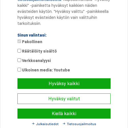
Tulostus
kaikki" -painiketta hyväksyt kaikkien näiden
evästeiden käytön. "Hyväksy valittu" -painikkeella
hyväksyt evästeiden käytön vain valittuihin
tarkoituksiin.
Sinun valintasi:
Pakollinen
Räätälöity sisältö
Verkkoanalyysi
Suora yhteys
Puhelin: +358 46 8757704
Ulkoinen media: Youtube
info@
schmersal.fi
Hyväksy kaikki
Hyväksy valitut
© 2026 Schmersal Finland ·
Julkaisutiedot
·
Terms and Conditions
·
Tietosuoja
Kiellä kaikki
Julkaisutiedot
Tietosuojailmoitus