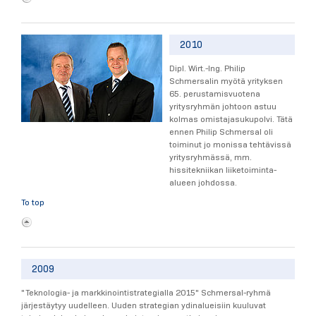
2010
Dipl. Wirt.-Ing. Philip
Schmersalin myötä yrityksen
65. perustamisvuotena
yritysryhmän johtoon astuu
kolmas omistajasukupolvi. Tätä
ennen Philip Schmersal oli
toiminut jo monissa tehtävissä
yritysryhmässä, mm.
hissitekniikan liiketoiminta-
alueen johdossa.
To top
2009
"Teknologia- ja markkinointistrategialla 2015" Schmersal-ryhmä
järjestäytyy uudelleen. Uuden strategian ydinalueisiin kuuluvat