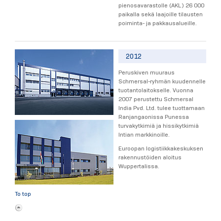
pienosavarastolle (AKL) 26 000
paikalla sekä laajoille tilausten
poiminta- ja pakkausalueille.
2012
Peruskiven muuraus
Schmersal-ryhmän kuudennelle
tuotantolaitokselle. Vuonna
2007 perustettu Schmersal
India Pvd. Ltd. tulee tuottamaan
Ranjangaonissa Punessa
turvakytkimiä ja hissikytkimiä
Intian markkinoille.
Euroopan logistiikkakeskuksen
rakennustöiden aloitus
Wuppertalissa.
To top