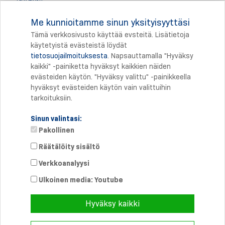
1945
Me kunnioitamme sinun yksityisyyttäsi
Yleiskatsaus
Tämä verkkosivusto käyttää evsteitä. Lisätietoja
käytetyistä evästeistä löydät
tietosuojailmoituksesta
. Napsauttamalla "Hyväksy
Tulostus
kaikki" -painiketta hyväksyt kaikkien näiden
evästeiden käytön. "Hyväksy valittu" -painikkeella
hyväksyt evästeiden käytön vain valittuihin
tarkoituksiin.
Sinun valintasi:
Pakollinen
Räätälöity sisältö
Verkkoanalyysi
Suora yhteys
Puhelin: +358 46 8757704
Ulkoinen media: Youtube
info@
schmersal.fi
Hyväksy kaikki