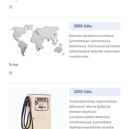
1960-luku
Kansainvälistymissuuntaus
tunnistetaan varhaisessa
vaiheessa. Schmersal perustaa
tytäryrityksiä tärkeille ulkomaan
markkinoille.
To top
1950-luku
Tuotevalikoimaa laajennetaan
jatkuvasti. Monia kytkimiä
otetaan käyttöön
turvallisuudelle tärkeissä
sovelluksissa, esimerkiksi
räjähdysvaarallisilla alueilla.