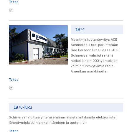
To top
1974
Myynti- ja tuotantoyritys ACE
Schmersal Ltda. perustetaan
Sao Pauloon Brasiliassa. ACE
Schmersal valmistaa tällä
hetkellä noin 200 työntekijän
voimin turvakytkimiä Etelä-
Amerikan markkinoille.
To top
1970-luku
Schmersal aloittaa yhtenä ensimmäisistä yrityksistä elektronisten
lähestymiskytkimien kehittämisen ja tuotannon.
To top