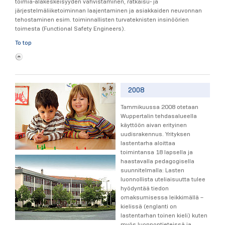
toimia-alakeskeisyyden vahvistaminen, ratkaisu- ja
järjestelmäliiketoiminnan laajentaminen ja asiakkaiden neuvonnan
tehostaminen esim. toiminnallisten turvateknisten insinöörien
toimesta (Functional Safety Engineers).
To top
2008
Tammikuussa 2008 otetaan
Wuppertalin tehdasalueella
käyttöön aivan erityinen
uudisrakennus. Yrityksen
lastentarha aloittaa
toimintansa 18 lapsella ja
haastavalla pedagogisella
suunnitelmalla: Lasten
luonnollista uteliaisuutta tulee
hyödyntää tiedon
omaksumisessa leikkimällä –
kielissä (englanti on
lastentarhan toinen kieli) kuten
myös luonnontieteissä ja