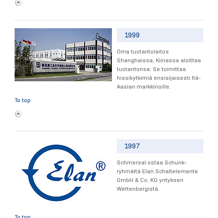
1999
Oma tuotantolaitos
Shanghaissa, Kiinassa aloittaa
tuotantonsa. Se toimittaa
hissikytkimiä ensisijaisesti Itä-
Aasian markkinoille.
To top
1997
Schmersal ostaa Schunk-
ryhmältä Elan Schaltelemente
GmbH & Co. KG yrityksen
Wettenbergistä.
To top