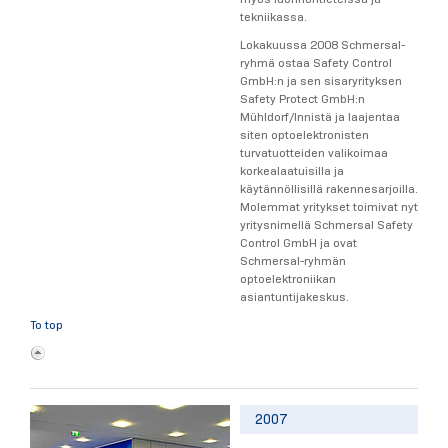
tekniikassa.
Lokakuussa 2008 Schmersal-
ryhmä ostaa Safety Control
GmbH:n ja sen sisaryrityksen
Safety Protect GmbH:n
Mühldorf/Innistä ja laajentaa
siten optoelektronisten
turvatuotteiden valikoimaa
korkealaatuisilla ja
käytännöllisillä rakennesarjoilla.
Molemmat yritykset toimivat nyt
yritysnimellä Schmersal Safety
Control GmbH ja ovat
Schmersal-ryhmän
optoelektroniikan
asiantuntijakeskus.
To top
2007