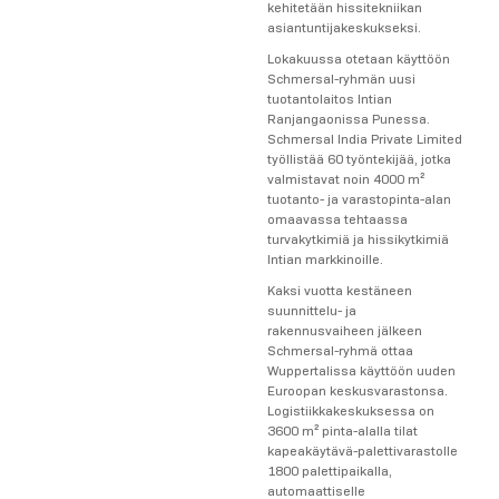
kehitetään hissitekniikan
asiantuntijakeskukseksi.
Lokakuussa otetaan käyttöön
Schmersal-ryhmän uusi
tuotantolaitos Intian
Ranjangaonissa Punessa.
Schmersal India Private Limited
työllistää 60 työntekijää, jotka
valmistavat noin 4000 m²
tuotanto- ja varastopinta-alan
omaavassa tehtaassa
turvakytkimiä ja hissikytkimiä
Intian markkinoille.
Kaksi vuotta kestäneen
suunnittelu- ja
rakennusvaiheen jälkeen
Schmersal-ryhmä ottaa
Wuppertalissa käyttöön uuden
Euroopan keskusvarastonsa.
Logistiikkakeskuksessa on
3600 m² pinta-alalla tilat
kapeakäytävä-palettivarastolle
1800 palettipaikalla,
automaattiselle