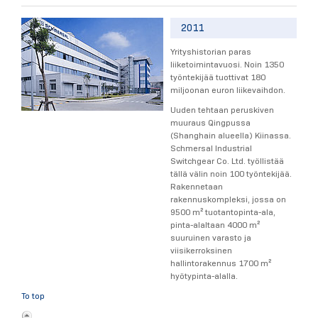
2011
Yrityshistorian paras
liiketoimintavuosi. Noin 1350
työntekijää tuottivat 180
miljoonan euron liikevaihdon.
Uuden tehtaan peruskiven
muuraus Qingpussa
(Shanghain alueella) Kiinassa.
Schmersal Industrial
Switchgear Co. Ltd. työllistää
tällä välin noin 100 työntekijää.
Rakennetaan
rakennuskompleksi, jossa on
9500 m² tuotantopinta-ala,
pinta-alaltaan 4000 m²
suuruinen varasto ja
viisikerroksinen
hallintorakennus 1700 m²
hyötypinta-alalla.
To top