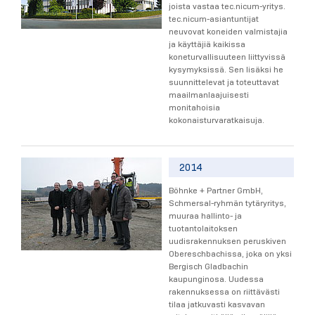
joista vastaa tec.nicum-yritys.
tec.nicum-asiantuntijat
neuvovat koneiden valmistajia
ja käyttäjiä kaikissa
koneturvallisuuteen liittyvissä
kysymyksissä. Sen lisäksi he
suunnittelevat ja toteuttavat
maailmanlaajuisesti
monitahoisia
kokonaisturvaratkaisuja.
2014
Böhnke + Partner GmbH,
Schmersal-ryhmän tytäryritys,
muuraa hallinto- ja
tuotantolaitoksen
uudisrakennuksen peruskiven
Obereschbachissa, joka on yksi
Bergisch Gladbachin
kaupunginosa. Uudessa
rakennuksessa on riittävästi
tilaa jatkuvasti kasvavan