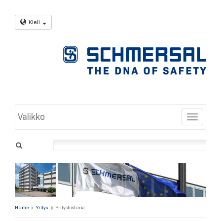
Kieli
Valikko
Toggle
Home
Yritys
Yrityshistoria