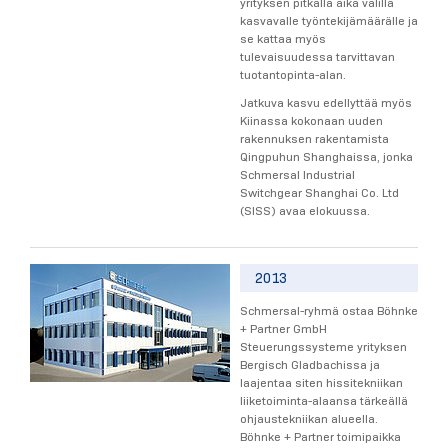
yrityksen pitkällä aika välillä
kasvavalle työntekijämäärälle ja
se kattaa myös
tulevaisuudessa tarvittavan
tuotantopinta-alan.
Jatkuva kasvu edellyttää myös
Kiinassa kokonaan uuden
rakennuksen rakentamista
Qingpuhun Shanghaissa, jonka
Schmersal Industrial
Switchgear Shanghai Co. Ltd
(SISS) avaa elokuussa.
2013
Schmersal-ryhmä ostaa Böhnke
+ Partner GmbH
Steuerungssysteme yrityksen
Bergisch Gladbachissa ja
laajentaa siten hissitekniikan
liiketoiminta-alaansa tärkeällä
ohjaustekniikan alueella.
Böhnke + Partner toimipaikka