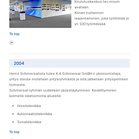
Koulutuskeskus tec.nicum
avataan.
Kiinan tuotannon
laajentaminen, joka työllistää jo
yli 100 työntekijää.
To top
2004
Heinz Schmersalista tulee K.A.Schmersal GmBH:n yksinomistaja,
yritys steute irrotetaan yritysryhmästä ja sitä jatketaan yritysperheen
toimesta.
Schmersal-ryhmän uudelleen järjestäytyminen: Keskittyminen
kolmelle liiketoiminta-alueelle:
Hissitekniikka
Automaatiotekniikka
Turvatekniikka
To top