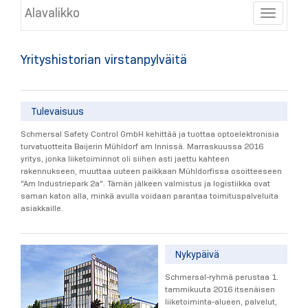
Alavalikko
Toggle
Yrityshistorian virstanpylväitä
Tulevaisuus
Schmersal Safety Control GmbH kehittää ja tuottaa optoelektronisia
turvatuotteita Baijerin Mühldorf am Innissä. Marraskuussa 2016
yritys, jonka liiketoiminnot oli siihen asti jaettu kahteen
rakennukseen, muuttaa uuteen paikkaan Mühldorfissa osoitteeseen
"Am Industriepark 2a". Tämän jälkeen valmistus ja logistiikka ovat
saman katon alla, minkä avulla voidaan parantaa toimituspalveluita
asiakkaille.
Nykypäivä
Schmersal-ryhmä perustaa 1.
tammikuuta 2016 itsenäisen
liiketoiminta-alueen, palvelut,