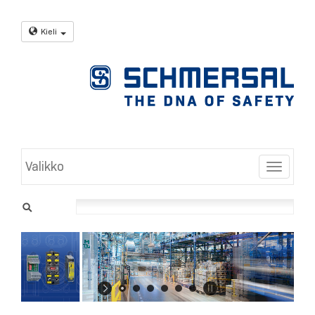
Kieli
Valikko
Toggle
Turva-
asennusjärjestelmät