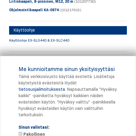
Liitinkaapeli, 8-pinninen, M12, 20 m
(101207730)
Ohjelmointikaapeli KA-0974
(101217615)
Käyttöohje
Käyttöohje EX-SLG440 & EX-SLC440
Turvaetäisyyden määrittäminen
Me kunnioitamme sinun yksityisyyttäsi
Tässä linkki esimerkkiin turvaetäisyyden määrittämiseksi.
Tämä verkkosivusto käyttää evsteitä. Lisätietoja
käytetyistä evästeistä löydät
tietosuojailmoituksesta
. Napsauttamalla "Hyväksy
Tulostus
kaikki" -painiketta hyväksyt kaikkien näiden
evästeiden käytön. "Hyväksy valittu" -painikkeella
hyväksyt evästeiden käytön vain valittuihin
tarkoituksiin.
Sinun valintasi:
Pakollinen