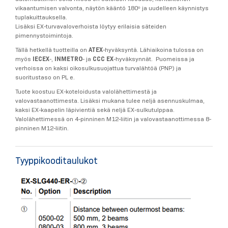
vikaantumisen valvonta, näytön kääntö 180ᵒ ja uudelleen käynnistys
tuplakuittauksella.
Lisäksi EX-turvavaloverhoista löytyy erilaisia säteiden
pimennystoimintoja.
Tällä hetkellä tuotteilla on
ATEX
-hyväksyntä. Lähiaikoina tulossa on
myös
IECEX
-,
INMETRO
- ja
CCC EX
-hyväksynnät. Puomeissa ja
verhoissa on kaksi oikosulkusuojattua turvalähtöä (PNP) ja
suoritustaso on PL e.
Tuote koostuu EX-koteloidusta valolähettimestä ja
valovastaanottimesta. Lisäksi mukana tulee neljä asennuskulmaa,
kaksi EX-kaapelin läpivientiä sekä neljä EX-sulkutulppaa.
Valolähettimessä on 4-pinninen M12-liitin ja valovastaanottimessa 8-
pinninen M12-liitin.
Tyyppikooditaulukot