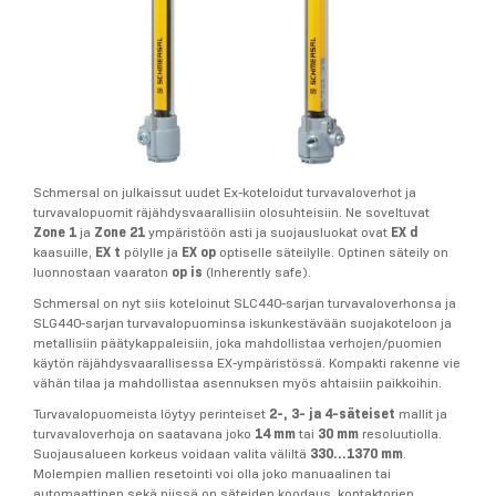
Schmersal on julkaissut uudet Ex-koteloidut turvavaloverhot ja
turvavalopuomit räjähdysvaarallisiin olosuhteisiin. Ne soveltuvat
Zone 1
ja
Zone 21
ympäristöön asti ja suojausluokat ovat
EX d
kaasuille,
EX t
pölylle ja
EX op
optiselle säteilylle. Optinen säteily on
luonnostaan vaaraton
op is
(Inherently safe).
Schmersal on nyt siis koteloinut SLC440-sarjan turvavaloverhonsa ja
SLG440-sarjan turvavalopuominsa iskunkestävään suojakoteloon ja
metallisiin päätykappaleisiin, joka mahdollistaa verhojen/puomien
käytön räjähdysvaarallisessa EX-ympäristössä. Kompakti rakenne vie
vähän tilaa ja mahdollistaa asennuksen myös ahtaisiin paikkoihin.
Turvavalopuomeista löytyy perinteiset
2-, 3- ja 4-säteiset
mallit ja
turvavaloverhoja on saatavana joko
14 mm
tai
30 mm
resoluutiolla.
Suojausalueen korkeus voidaan valita väliltä
330…1370 mm
.
Molempien mallien resetointi voi olla joko manuaalinen tai
automaattinen sekä niissä on säteiden koodaus, kontaktorien