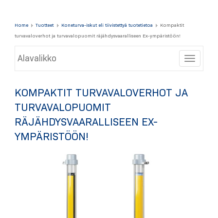
Home
Tuotteet
Koneturva-iskut eli tiivistettyä tuotetietoa
Kompaktit
turvavaloverhot ja turvavalopuomit räjähdysvaaralliseen Ex-ympäristöön!
Alavalikko
Toggle
KOMPAKTIT TURVAVALOVERHOT JA
TURVAVALOPUOMIT
RÄJÄHDYSVAARALLISEEN EX-
YMPÄRISTÖÖN!