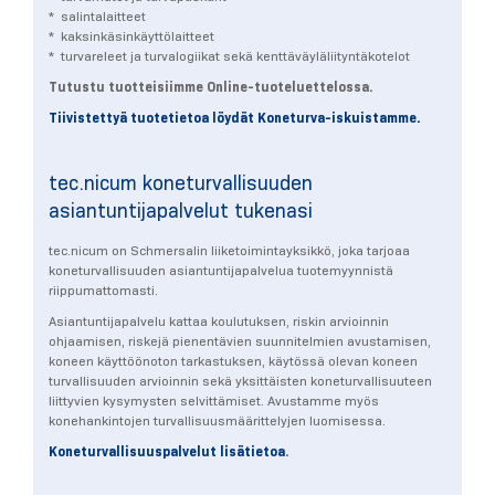
* salintalaitteet
* kaksinkäsinkäyttölaitteet
* turvareleet ja turvalogiikat sekä kenttäväyläliityntäkotelot
Tutustu tuotteisiimme Online-tuoteluettelossa.
Tiivistettyä tuotetietoa löydät Koneturva-iskuistamme.
tec.nicum koneturvallisuuden
asiantuntijapalvelut tukenasi
tec.nicum on Schmersalin liiketoimintayksikkö, joka tarjoaa
koneturvallisuuden asiantuntijapalvelua tuotemyynnistä
riippumattomasti.
Asiantuntijapalvelu kattaa koulutuksen, riskin arvioinnin
ohjaamisen, riskejä pienentävien suunnitelmien avustamisen,
koneen käyttöönoton tarkastuksen, käytössä olevan koneen
turvallisuuden arvioinnin sekä yksittäisten koneturvallisuuteen
liittyvien kysymysten selvittämiset. Avustamme myös
konehankintojen turvallisuusmäärittelyjen luomisessa.
Koneturvallisuuspalvelut lisätietoa
.