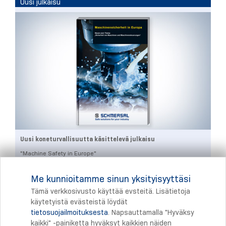
Uusi julkaisu
Uusi koneturvallisuutta käsittelevä julkaisu
"Machine Safety in Europe"
Kirjallisuus
Me kunnioitamme sinun yksityisyyttäsi
Tämä verkkosivusto käyttää evsteitä. Lisätietoja
käytetyistä evästeistä löydät
tietosuojailmoituksesta
. Napsauttamalla "Hyväksy
Tulostus
kaikki" -painiketta hyväksyt kaikkien näiden