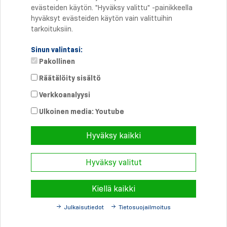
evästeiden käytön. "Hyväksy valittu" -painikkeella
hyväksyt evästeiden käytön vain valittuihin
tarkoituksiin.
Sinun valintasi:
Pakollinen
Räätälöity sisältö
Verkkoanalyysi
Suora yhteys
Puhelin: +358 46 8757704
Ulkoinen media: Youtube
info@
schmersal.fi
Hyväksy kaikki
Hyväksy valitut
© 2026 Schmersal Finland ·
Julkaisutiedot
·
Terms and Conditions
·
Tietosuoja
Kiellä kaikki
Julkaisutiedot
Tietosuojailmoitus