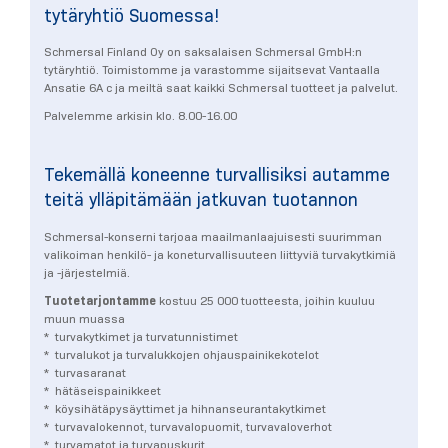
tytäryhtiö Suomessa!
Schmersal Finland Oy on saksalaisen Schmersal GmbH:n
tytäryhtiö. Toimistomme ja varastomme sijaitsevat Vantaalla
Ansatie 6A c ja meiltä saat kaikki Schmersal tuotteet ja palvelut.
Palvelemme arkisin klo. 8.00-16.00
Tekemällä koneenne turvallisiksi autamme
teitä ylläpitämään jatkuvan tuotannon
Schmersal-konserni tarjoaa maailmanlaajuisesti suurimman
valikoiman henkilö- ja koneturvallisuuteen liittyviä turvakytkimiä
ja -järjestelmiä.
Tuotetarjontamme
kostuu 25 000 tuotteesta, joihin kuuluu
muun muassa
* turvakytkimet ja turvatunnistimet
* turvalukot ja turvalukkojen ohjauspainikekotelot
* turvasaranat
* hätäseispainikkeet
* köysihätäpysäyttimet ja hihnanseurantakytkimet
* turvavalokennot, turvavalopuomit, turvavaloverhot
* turvamatot ja turvapuskurit