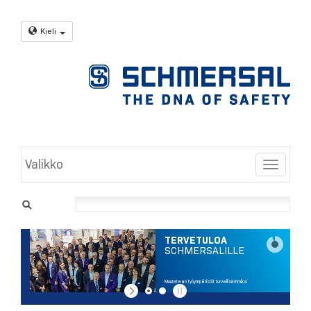
Kieli
Valikko
Toggle
TERVETULOA
SCHMERSALILLE
Muutetaan työympäristöt turvallisemmiksi