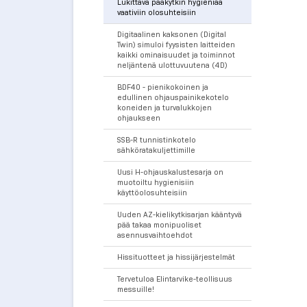
Lukittava pääkytkin hygieniaa
vaativiin olosuhteisiin
Digitaalinen kaksonen (Digital
Twin) simuloi fyysisten laitteiden
kaikki ominaisuudet ja toiminnot
neljäntenä ulottuvuutena (4D)
BDF40 - pienikokoinen ja
edullinen ohjauspainikekotelo
koneiden ja turvalukkojen
ohjaukseen
SSB-R tunnistinkotelo
sähköratakuljettimille
Uusi H-ohjauskalustesarja on
muotoiltu hygienisiin
käyttöolosuhteisiin
Uuden AZ-kielikytkisarjan kääntyvä
pää takaa monipuoliset
asennusvaihtoehdot
Hissituotteet ja hissijärjestelmät
Tervetuloa Elintarvike-teollisuus
messuille!