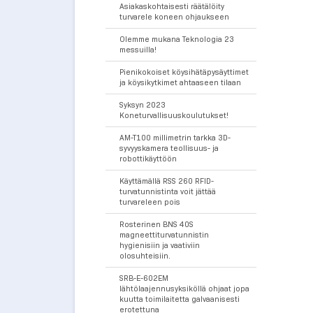
Asiakaskohtaisesti räätälöity
turvarele koneen ohjaukseen
Olemme mukana Teknologia 23
messuilla!
Pienikokoiset köysihätäpysäyttimet
ja köysikytkimet ahtaaseen tilaan
Syksyn 2023
Koneturvallisuuskoulutukset!
AM-T100 millimetrin tarkka 3D-
syvyyskamera teollisuus- ja
robottikäyttöön
Käyttämällä RSS 260 RFID-
turvatunnistinta voit jättää
turvareleen pois
Rosterinen BNS 40S
magneettiturvatunnistin
hygienisiin ja vaativiin
olosuhteisiin.
SRB-E-602EM
lähtölaajennusyksiköllä ohjaat jopa
kuutta toimilaitetta galvaanisesti
erotettuna