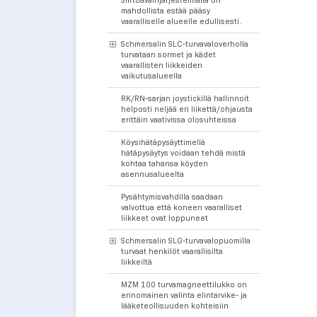
Siirtoavainjärjestelmällä on
mahdollista estää pääsy
vaaralliselle alueelle edullisesti.
Schmersalin SLC-turvavaloverholla
turvataan sormet ja kädet
vaarallisten liikkeiden
vaikutusalueella
RK/RN-sarjan joystickillä hallinnoit
helposti neljää eri liikettä/ohjausta
erittäin vaativissa olosuhteissa
Köysihätäpysäyttimellä
hätäpysäytys voidaan tehdä mistä
kohtaa tahansa köyden
asennusalueelta
Pysähtymisvahdilla saadaan
valvottua että koneen vaaralliset
liikkeet ovat loppuneet
Schmersalin SLG-turvavalopuomilla
turvaat henkilöt vaarallisilta
liikkeiltä
MZM 100 turvamagneettilukko on
erinomainen valinta elintarvike- ja
lääketeollisuuden kohteisiin