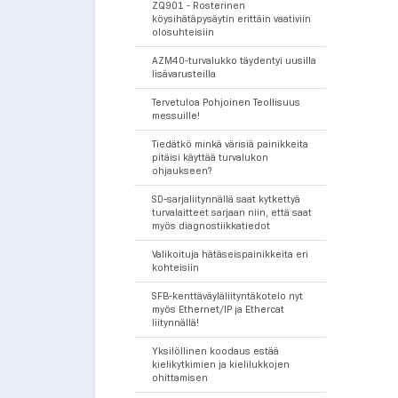
ZQ901 - Rosterinen
köysihätäpysäytin erittäin vaativiin
olosuhteisiin
AZM40-turvalukko täydentyi uusilla
lisävarusteilla
Tervetuloa Pohjoinen Teollisuus
messuille!
Tiedätkö minkä värisiä painikkeita
pitäisi käyttää turvalukon
ohjaukseen?
SD-sarjaliitynnällä saat kytkettyä
turvalaitteet sarjaan niin, että saat
myös diagnostiikkatiedot
Valikoituja hätäseispainikkeita eri
kohteisiin
SFB-kenttäväyläliityntäkotelo nyt
myös Ethernet/IP ja Ethercat
liitynnällä!
Yksilöllinen koodaus estää
kielikytkimien ja kielilukkojen
ohittamisen