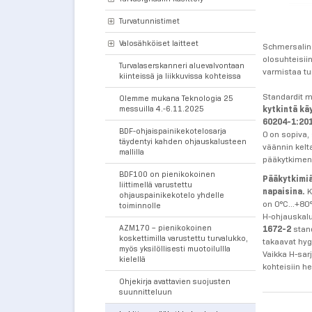
Turvatunnistimet
Valosähköiset laitteet
Schmersalin 
olosuhteisiin
Turvalaserskanneri aluevalvontaan
varmistaa tu
kiinteissä ja liikkuvissa kohteissa
Standardit m
Olemme mukana Teknologia 25
messuilla 4.-6.11.2025
kytkintä kä
60204-1:20
BDF-ohjaispainikekotelosarja
0 on sopiva,
täydentyi kahden ohjauskalusteen
väännin kelt
mallilla
pääkytkimen 
BDF100 on pienikokoinen
Pääkytkimiä 
liittimellä varustettu
napaisina.
K
ohjauspainikekotelo yhdelle
on 0°C...+8
toiminnolle
H-ohjauskalu
AZM170 – pienikokoinen
1672-2
stand
koskettimilla varustettu turvalukko,
takaavat hyg
myös yksilöllisesti muotoilullla
Vaikka H-sar
kielellä
kohteisiin h
Ohjekirja avattavien suojusten
suunnitteluun