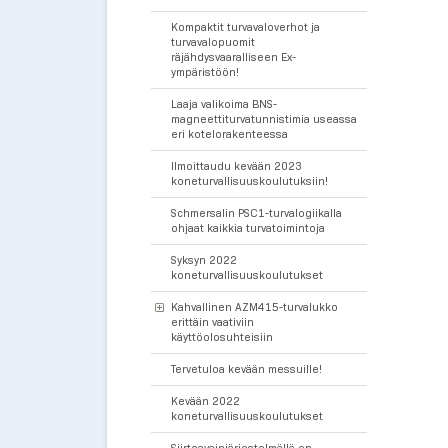
Kompaktit turvavaloverhot ja
turvavalopuomit
räjähdysvaaralliseen Ex-
ympäristöön!
Laaja valikoima BNS-
magneettiturvatunnistimia useassa
eri kotelorakenteessa
Ilmoittaudu kevään 2023
koneturvallisuuskoulutuksiin!
Schmersalin PSC1-turvalogiikalla
ohjaat kaikkia turvatoimintoja
Syksyn 2022
koneturvallisuuskoulutukset
Kahvallinen AZM415-turvalukko
erittäin vaativiin
käyttöolosuhteisiin
Tervetuloa kevään messuille!
Kevään 2022
koneturvallisuuskoulutukset