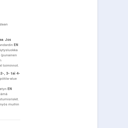
idaan
aa
.
Jos
tandardin
EN
äytysluokka
n (punainen
n
t toiminnot.
2-, 3- tai 4-
pötila-alue
tetyn
EN
 Nämä
tumisriskit.
a myös muihin