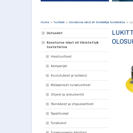
Home
Tuotteet
Koneturva-iskut eli tiivistettyä tuotetietoa
Lu
LUKITT
Uutuudet
OLOSUH
Koneturva-iskut eli tiivistettyä
tuotetietoa
Hissituotteet
Kampanjat
Koulutukset ja työkalut
Mekaaniset turvatuotteet
Ohjeet ja dokumentit
Painikkeet ja ohjauslaitteet
Tapahtumat
Turvalukot
Turvasignaalin käsittely