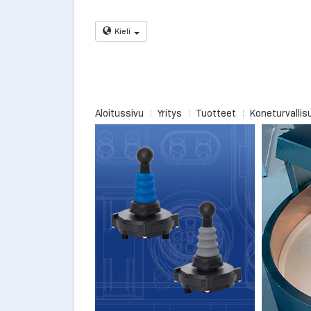
Kieli
Aloitussivu
Yritys
Tuotteet
Koneturvallis
Uudet NK/RK-sarjan joystick-kytkimet