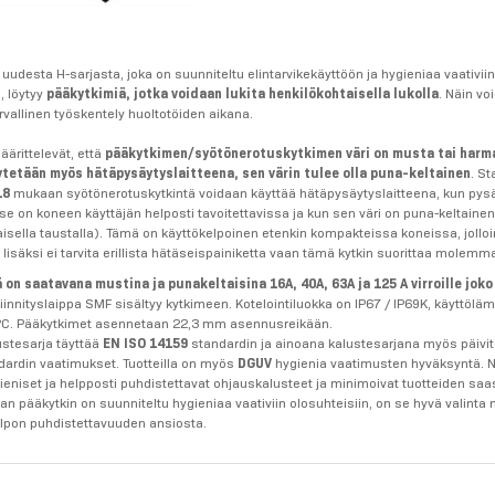
uudesta H-sarjasta, joka on suunniteltu elintarvikekäyttöön ja hygieniaa vaativiin
, löytyy
pääkytkimiä, jotka voidaan lukita henkilökohtaisella lukolla
. Näin vo
rvallinen työskentely huoltotöiden aikana.
äärittelevät, että
pääkytkimen/syötönerotuskytkimen väri on musta tai harm
ytetään myös hätäpysäytyslaitteena, sen värin tulee olla puna-keltainen
. S
18
mukaan syötönerotuskytkintä voidaan käyttää hätäpysäytyslaitteena, kun pys
 se on koneen käyttäjän helposti tavoitettavissa ja kun sen väri on puna-keltaine
aisella taustalla). Tämä on käyttökelpoinen etenkin kompakteissa koneissa, jolloi
lisäksi ei tarvita erillista hätäseispainiketta vaan tämä kytkin suorittaa molemma
on saatavana mustina ja punakeltaisina 16A, 40A, 63A ja 125 A virroille joko 
iinnityslaippa SMF sisältyy kytkimeen. Kotelointiluokka on IP67 / IP69K, käyttöläm
0°C. Pääkytkimet asennetaan 22,3 mm asennusreikään.
stesarja täyttää
EN ISO 14159
standardin ja ainoana kalustesarjana myös päivi
ardin vaatimukset. Tuotteilla on myös
DGUV
hygienia vaatimusten hyväksyntä.
ieniset ja helpposti puhdistettavat ohjauskalusteet ja minimoivat tuotteiden saas
jan pääkytkin on suunniteltu hygieniaa vaativiin olosuhteisiin, on se hyvä valint
elpon puhdistettavuuden ansiosta.