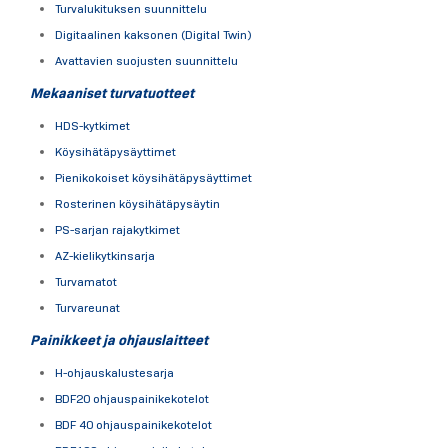
Turvalukituksen suunnittelu
Digitaalinen kaksonen (Digital Twin)
Avattavien suojusten suunnittelu
Mekaaniset turvatuotteet
HDS-kytkimet
Köysihätäpysäyttimet
Pienikokoiset köysihätäpysäyttimet
Rosterinen köysihätäpysäytin
PS-sarjan rajakytkimet
AZ-kielikytkinsarja
Turvamatot
Turvareunat
Painikkeet ja ohjauslaitteet
H-ohjauskalustesarja
BDF20 ohjauspainikekotelot
BDF 40 ohjauspainikekotelot