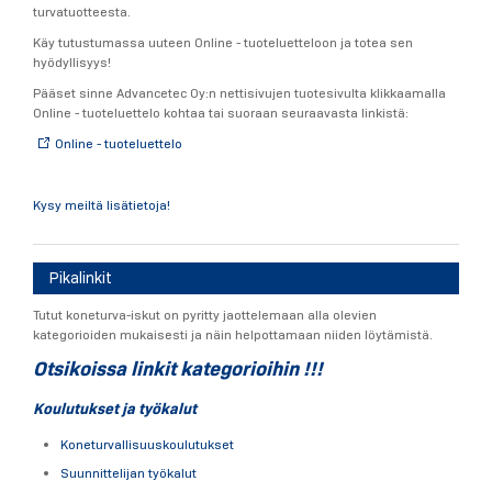
turvatuotteesta.
Käy tutustumassa uuteen Online - tuoteluetteloon ja totea sen
hyödyllisyys!
Pääset sinne Advancetec Oy:n nettisivujen tuotesivulta klikkaamalla
Online - tuoteluettelo kohtaa tai suoraan seuraavasta linkistä:
Online - tuoteluettelo
Kysy meiltä lisätietoja!
Pikalinkit
Tutut koneturva-iskut on pyritty jaottelemaan alla olevien
kategorioiden mukaisesti ja näin helpottamaan niiden löytämistä.
Otsikoissa linkit kategorioihin !!!
Koulutukset ja työkalut
Koneturvallisuuskoulutukset
Suunnittelijan työkalut