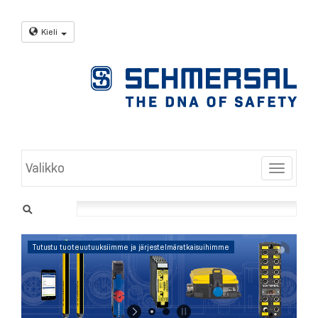
Kieli
Valikko
Toggle
Tutustu tuoteuutuuksiimme ja järjestelmäratkaisuihimme
Saat lisätietoja
napsauttamalla
tästä.