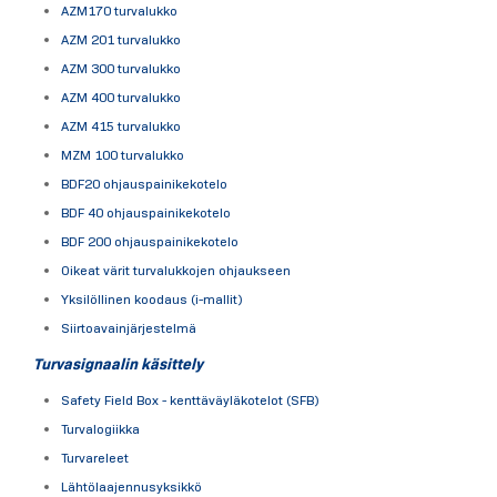
AZM170 turvalukko
AZM 201 turvalukko
AZM 300 turvalukko
AZM 400 turvalukko
AZM 415 turvalukko
MZM 100 turvalukko
BDF20 ohjauspainikekotelo
BDF 40 ohjauspainikekotelo
BDF 200 ohjauspainikekotelo
Oikeat värit turvalukkojen ohjaukseen
Yksilöllinen koodaus (i-mallit)
Siirtoavainjärjestelmä
Turvasignaalin käsittely
Safety Field Box - kenttäväyläkotelot (SFB)
Turvalogiikka
Turvareleet
Lähtölaajennusyksikkö