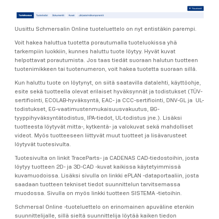
Uusittu Schmersalin Online tuoteluettelo on nyt entistäkin parempi.
Voit hakea haluttua tuotetta porautumalla tuoteluokissa yhä
tarkempiin luokkiin, kunnes haluttu tuote löytyy. Hyvät kuvat
helpottavat porautumista. Jos taas tiedät suoraan halutun tuotteen
tuotenimikkeen tai tuotenumeron, voit hakea tuotetta suoraan sillä.
Kun haluttu tuote on löytynyt, on siitä saatavilla datalehti, käyttöohje,
esite sekä tuotteella olevat erilaiset hyväksynnät ja todistukset (TÜV-
sertifiointi, ECOLAB-hyväksyntä, EAC- ja CCC-sertifiointi, DNV-GL ja UL-
todistukset, EG-vaatimustenmukaisuusvakuutus, BG-
tyyppihyväksyntätodistus, IPA-tiedot, UL-todistus jne.). Lisäksi
tuotteesta löytyvät mitta-, kytkentä- ja valokuvat sekä mahdolliset
videot. Myös tuotteeseen liittyvät muut tuotteet ja lisävarusteet
löytyvät tuotesivulta.
Tuotesivulta on linkit TraceParts- ja CADENAS CAD-tiedostoihin, josta
löytyy tuotteen 2D- ja 3D-CAD -kuvat kaikissa käytetyimmissä
kuvamuodoissa. Lisäksi sivulla on linkki ePLAN -dataportaaliin, josta
saadaan tuotteen tekniset tiedot suunnittelun tarvitsemassa
muodossa. Sivulla on myös linkki tuotteen SISTEMA -tietoihin.
Schmersal Online -tuoteluettelo on erinomainen apuväline etenkin
suunnittelijalle, sillä sieltä suunnittelija löytää kaiken tiedon