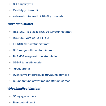
SD-sarjaliityntä
Pysähtytymisvahdit
Asiakaskohtaisesti räätälöity turvarele
Turvatunnistimet
RSS 260, RSS 36 ja RSS 16 turvatunnistimet
RSS 260, versiot F0, F1 ja Q
EX-RSS 16 turvatunnistimet
BNS magneettiturvatunnistimet
BNS 40S magneettiturvatunnistin
SSB-R tunnistinkotelo
Turvasaranat
Ovenkahva integroidulla turvatunnistimella
Suunnan tunnistavat magneettitunnistimet
Valosähköiset laitteet
3D-syvyyskamera
Bluetooth-liityntä