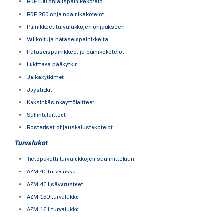
BDF100 ohjauspainikekotelo
BDF 200 ohjainpainikekotelot
Painikkeet turvalukkojen ohjaukseen
Valikoituja hätäseispainikkeita
Hätäseispainikkeet ja painikekotelot
Lukittava pääkytkin
Jalkakytkimet
Joystickit
Kaksinkäsinkäyttölaitteet
Sallintalaitteet
Rosteriset ohjauskalustekotelot
Turvalukot
Tietopaketti turvalukkojen suunnitteluun
AZM 40 turvalukko
AZM 40 lisävarusteet
AZM 150 turvalukko
AZM 161 turvalukko