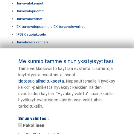
Turvavalokennot
Turvavalopuomit
Turvavaloverhot
EX-turvavalopuomit ja EX-turvavaloverhot
IP69K suojakotelo
Turvalaserskanneri
Hissituotteet
Me kunnioitamme sinun yksityisyyttäsi
Hissituotteet ja hissijärjestelmät
Tämä verkkosivusto käyttää evsteitä. Lisätietoja
käytetyistä evästeistä löydät
tietosuojailmoituksesta
. Napsauttamalla "Hyväksy
Tulostus
kaikki" -painiketta hyväksyt kaikkien näiden
evästeiden käytön. "Hyväksy valittu" -painikkeella
hyväksyt evästeiden käytön vain valittuihin
tarkoituksiin.
Sinun valintasi:
Pakollinen