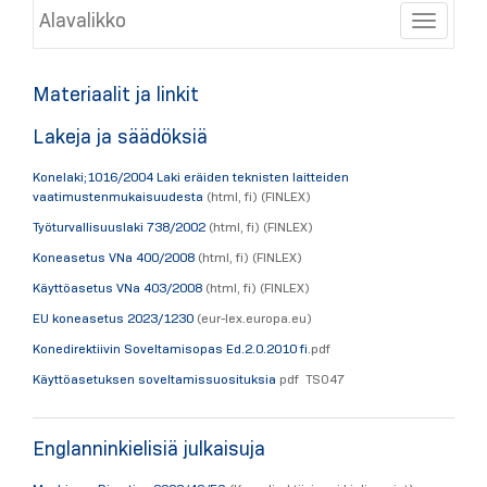
Alavalikko
Toggle
Materiaalit ja linkit
Lakeja ja säädöksiä
Konelaki;1016/2004 Laki eräiden teknisten laitteiden
vaatimustenmukaisuudesta
(html, fi) (FINLEX)
Työturvallisuuslaki 738/2002
(html, fi) (FINLEX)
Koneasetus VNa 400/2008
(html, fi) (FINLEX)
Käyttöasetus VNa 403/2008
(html, fi) (FINLEX)
EU koneasetus 2023/1230
(eur-lex.europa.eu)
Konedirektiivin Soveltamisopas Ed.2.0.2010 fi
.pdf
Käyttöasetuksen soveltamissuosituksia
pdf TSO47
Englanninkielisiä julkaisuja