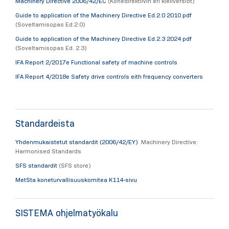
Machinery Directive 2006/42/EC
​​ (Konedirektiivin eri kieliversiot)
Guide to application of the Machinery Directive Ed.2.0 2010 pdf
(Soveltamisopas Ed.2.0)
Guide to application of the Machinery Directive Ed.2.3 2024 pdf
(Soveltamisopas Ed. 2.3)
IFA Report 2/2017e Functional safety of machine controls
IFA Report 4/2018e Safety drive controls eith frequency converters
Standardeista
Yhdenmukaistetut standardit (2006/42/EY)
Machinery Directive:
Harmonised Standards
SFS standardit
(SFS store)
MetSta koneturvallisuuskomitea K114-sivu
SISTEMA ohjelmatyökalu