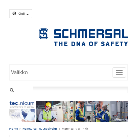
Kieli
Valikko
Toggle
Home
Koneturvallisuuspalvelut
Materiaalit ja linkit