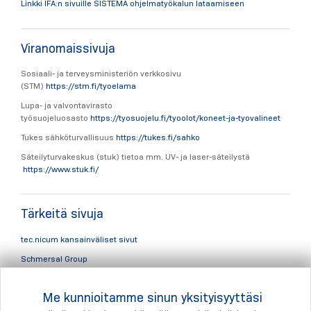
Linkki IFA:n sivuille SISTEMA ohjelmatyökalun lataamiseen
Viranomaissivuja
Sosiaali- ja terveysministeriön verkkosivu
(STM)
https://stm.fi/tyoelama
Lupa- ja valvontavirasto
työsuojeluosasto
https://tyosuojelu.fi/tyoolot/koneet-ja-tyovalineet
Tukes sähköturvallisuus
https://tukes.fi/sahko
Säteilyturvakeskus (stuk) tietoa mm. UV- ja laser-säteilystä
https://www.stuk.fi/
Tärkeitä sivuja
tec.nicum kansainväliset sivut
Schmersal Group​
Schmersal Finland Oy​
Me kunnioitamme sinun yksityisyyttäsi