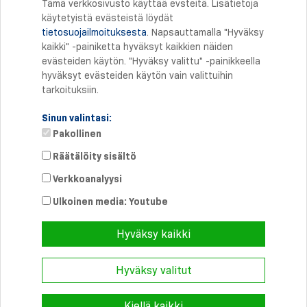
Tämä verkkosivusto käyttää evsteitä. Lisätietoja
käytetyistä evästeistä löydät
tietosuojailmoituksesta
. Napsauttamalla "Hyväksy
Tulostus
kaikki" -painiketta hyväksyt kaikkien näiden
evästeiden käytön. "Hyväksy valittu" -painikkeella
hyväksyt evästeiden käytön vain valittuihin
tarkoituksiin.
Sinun valintasi:
Pakollinen
Räätälöity sisältö
Verkkoanalyysi
Suora yhteys
Puhelin: +358 46 8757704
Ulkoinen media: Youtube
info@
schmersal.fi
Hyväksy kaikki
Hyväksy valitut
© 2026 Schmersal Finland ·
Julkaisutiedot
·
Terms and Conditions
·
Tietosuoja
Kiellä kaikki