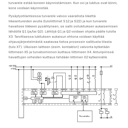
turvarele estää koneen käynnistämisen. Kun ovi ja lukitus ovat kiinni,
kone voidaan käynnistää.
Pysäytystilanteessa turvarele valvoo vaarallista liikettä
liikeantureiden avulla (tuloliittimet S12 ja S22) ja kun turvarele
havaitsee liikkeen pysähtyneen, se sallii ovilukituksen aukaisemisen
lähdöllä Q1 (ja/tai Q2). Lähtöjä Q1 ja Q2 voidaan ohjata päälle tulolla
X3. Tarvittaessa lukituksen aukaisun ehtona voidaan käyttää
ohjausjärjestelmästä saatavaa tietoa prosessin sallitusta tilasta
(tulo X7). Ulkoisen laitteen (esim. kontaktori) valvonta kytketään
liittimeen X5 ja turvatoiminnon kuittaus liittimeen X4. Anturipiirissä
havaittujen virheiden kuittaus tehdään liittimen X2 kytkennällä.