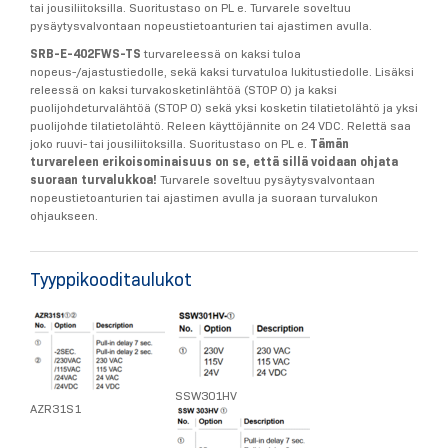
tai jousiliitoksilla. Suoritustaso on PL e. Turvarele soveltuu
pysäytysvalvontaan nopeustietoanturien tai ajastimen avulla.
SRB-E-402FWS-TS
turvareleessä on kaksi tuloa
nopeus-/ajastustiedolle, sekä kaksi turvatuloa lukitustiedolle. Lisäksi
releessä on kaksi turvakosketinlähtöä (STOP 0) ja kaksi
puolijohdeturvalähtöä (STOP 0) sekä yksi kosketin tilatietolähtö ja yksi
puolijohde tilatietolähtö. Releen käyttöjännite on 24 VDC. Relettä saa
joko ruuvi- tai jousiliitoksilla. Suoritustaso on PL e.
Tämän
turvareleen erikoisominaisuus on se, että sillä voidaan ohjata
suoraan turvalukkoa!
Turvarele soveltuu pysäytysvalvontaan
nopeustietoanturien tai ajastimen avulla ja suoraan turvalukon
ohjaukseen.
Tyyppikooditaulukot
SSW301HV
AZR31S1