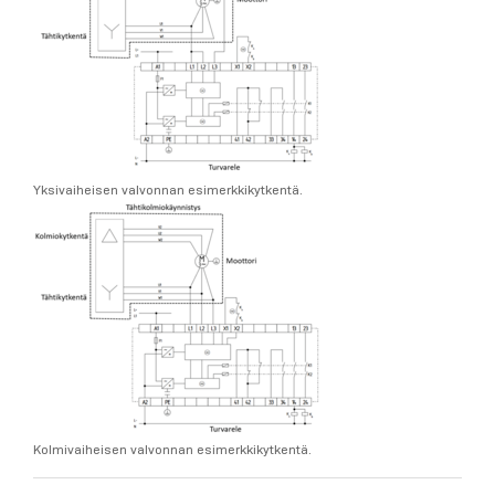
Yksivaiheisen valvonnan esimerkkikytkentä.
Kolmivaiheisen valvonnan esimerkkikytkentä.