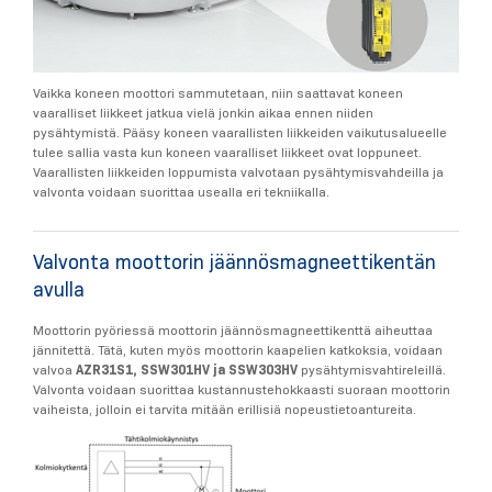
Vaikka koneen moottori sammutetaan, niin saattavat koneen
vaaralliset liikkeet jatkua vielä jonkin aikaa ennen niiden
pysähtymistä. Pääsy koneen vaarallisten liikkeiden vaikutusalueelle
tulee sallia vasta kun koneen vaaralliset liikkeet ovat loppuneet.
Vaarallisten liikkeiden loppumista valvotaan pysähtymisvahdeilla ja
valvonta voidaan suorittaa usealla eri tekniikalla.
Valvonta moottorin jäännösmagneettikentän
avulla
Moottorin pyöriessä moottorin jäännösmagneettikenttä aiheuttaa
jännitettä. Tätä, kuten myös moottorin kaapelien katkoksia, voidaan
valvoa
AZR31S1, SSW301HV ja SSW303HV
pysähtymisvahtireleillä.
Valvonta voidaan suorittaa kustannustehokkaasti suoraan moottorin
vaiheista, jolloin ei tarvita mitään erillisiä nopeustietoantureita.