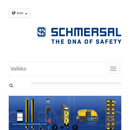
Kieli
Valikko
Toggle
Saat lisätietoja napsauttamalla tästä.