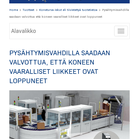
Home
Tuotteet
Koneturva-iskut eli tiivistettyä tuotetietoa
Pysähtymisvahdilla
saadaan valvottua että koneen vaaralliset liikkeet ovat loppuneet
Alavalikko
Toggle
PYSÄHTYMISVAHDILLA SAADAAN
VALVOTTUA, ETTÄ KONEEN
VAARALLISET LIIKKEET OVAT
LOPPUNEET