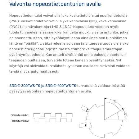
Valvonta nopeustietoanturien avulla
Nopeustiedon tulot voivat olla joko kosketintuloja tai puolijohdetuloja
(PNP). Kosketintulot voivat olla yksikanavaisia (NC), kaksikanavaisia
(2NC) tai antivalentteja (1NO & 1NC). Nopeustieto voidaan myös
tuoda turvareleelle esimerkiksi kahdelta induktiiviselta anturilta, jotka
on asennettu siten, että pysähdystilassa ainakin toisen tunnistimen
lähtö on ”päällä”. Lisäksi releelle voidaan tarvittaessa tuoda vielä yksi
nopeustietosignaali järjestelmästä esimerkiksi taajuusmuuttajan
pysähtymistiedosta. Kun anturit eivät enää anna pulsseja asetellun
taajuuden puitteissa, turvarele toteaa koneen pysähtyneeksi. Nyt
käyttäjä voi aktivoida turvalähdöt kytkimen avulla tai aktivointi voidaan
tehdä myös automaattisesti.
SRB-E-302FWS-TS ja SRB-E-402FWS-TS
turvareleitä voidaan käyttää
pysäytysvalvontaan nopeustietoanturien avulla.