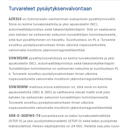
Turvareleet pysäytyksenvalvontaan
AZR31S
on Schmersalin vanhemman sukupolven pysähtymisvahti.
Siinä on kolme turvakosketinta ja yksi apukosketin (NC),
automaattikäynnistys sekä takaisinkytkentäpiiri. Sitä on saatavana
joko kahden tai seitsemän sekunnin turvalähtöjen toimintaviiveellä,
siitä kun pysähtyminen on havaittu. Suoritustaso on PL e. Turvarele
soveltuu pysäytysvalvontaan ilman ulkoisia nopeusantureita
valvomalla moottorin jäännösmagneettikenttää.
SSW301HW
pysähtymisvahdissa on kolme turvakosketinta ja yksi
apukosketin (NC), automaattikäynnistys sekä takaisinkytkentäpiiri.
Turvalähtöjen toimintaviive on seitsemän sekuntia ja suoritustaso PL
e. Turvarele soveltuu pysäytysvalvontaan ilman ulkoisia
nopeusantureita valvomalla moottorin jäännösmagneettikenttää.
SSW303HW
mallissa erona edelliseen on, että siinä on kolme
apukosketinta (2NC & 1NO) ja valittavana olevat mallit ovat joko
kahden tai seitsemän sekunnin turvalähtöjen toimintaviiveellä.
Turvarele soveltuu pysäytysvalvontaan ilman ulkoisia
nopeusantureita valvomalla moottorin jäännösmagneettikenttää.
SRB-E-302FWS-TS
turvareleessä on kaksi turvakosketinlähtöä
(STOP 0) ja yksi puolijohdeturvalähtö (STOP 0) sekä kaksi puolijohde
tilatietolähtöä. Releen käyttöjännite on 24 VDC. Relettä saa joko ruuvi-