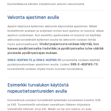
Esimerkkikuva kahden induktiivisen anturin valvonnasta.
Valvonta ajastimen avulla
Ajastin käytössä kytkimien aktivointi käynnistää ajastimen. Mikäli
koskettimet avataan ja suljetaan ennen kuin ajastus on kulunut, alkaa
ajastus uudestaan. Kun asetettu ajastusaika on kulunut voi käyttäjä
aktivoida turvalähdöt kytkimen avulla tai aktivointi voidaan tehdä
myös automaattisesti.
Viivästysajastusta voidaan käyttää, kun
koneen pysähtymisaika tiedetään ja pysähtymisaika tulee säätää
pisimmän pysähtymisajan mukaan.
SRB-E-302FWS-TS ja SRB-E-402FWS-TS
turvareleitä voidaan käyttää
pysäytysvalvontaan ajastimen avulla. Lisäksi
SRB-E-402FWS-TS
turvareleellä voidaan ohjata myös suoraan turvalukkoa.
Esimerkki turvalukon käytöstä
nopeustietoantureiden avulla
Esimerkissä ovilukon turvalähdöt kytketään turvareleen tuloihin S32
ja S42. Turvareleellä valvotaan vaarallisen liikkeen ohjauksia
(relelähdöt liittimet 14 ja 24). Mikäli ovi tai sen lukitus on auki,