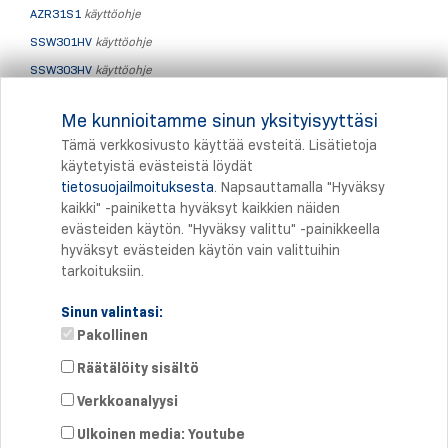
AZR31S1
käyttöohje
SSW301HV
käyttöohje
SSW303HV
käyttöohje
SRB-E-302FWS-TS
käyttöohje
Me kunnioitamme sinun yksityisyyttäsi
SRB-E-402FWS-TS
käyttöohje
Tämä verkkosivusto käyttää evsteitä. Lisätietoja
käytetyistä evästeistä löydät
tietosuojailmoituksesta
. Napsauttamalla "Hyväksy
Tulostus
kaikki" -painiketta hyväksyt kaikkien näiden
evästeiden käytön. "Hyväksy valittu" -painikkeella
hyväksyt evästeiden käytön vain valittuihin
tarkoituksiin.
Sinun valintasi:
Pakollinen
Räätälöity sisältö
Verkkoanalyysi
Suora yhteys
Puhelin: +358 46 8757704
Ulkoinen media: Youtube