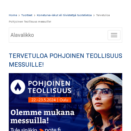
Home
Tuotteet
Koneturva-iskut eli tiivistettyä tuotetietoa
Tervetuloa
Pohjoinen Teollisuus messuille!
Alavalikko
Toggle
TERVETULOA POHJOINEN TEOLLISUUS
MESSUILLE!