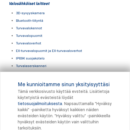
Valosähköiset laitteet
3D-syvyyskamera
Bluetooth-liityntä
Turvavalokennot
Turvavalopuomit
Turvavaloverhot
EX-turvavalopuomit ja EX-turvavaloverhot
IP69K suojakotelo
Turvalaserskanneri
Hissituotteet
Me kunnioitamme sinun yksityisyyttäsi
Hissituotteet ja hissijärjestelmät
Tämä verkkosivusto käyttää evsteitä. Lisätietoja
käytetyistä evästeistä löydät
tietosuojailmoituksesta
. Napsauttamalla "Hyväksy
Tulostus
kaikki" -painiketta hyväksyt kaikkien näiden
evästeiden käytön. "Hyväksy valittu" -painikkeella
hyväksyt evästeiden käytön vain valittuihin
tarkoituksiin.