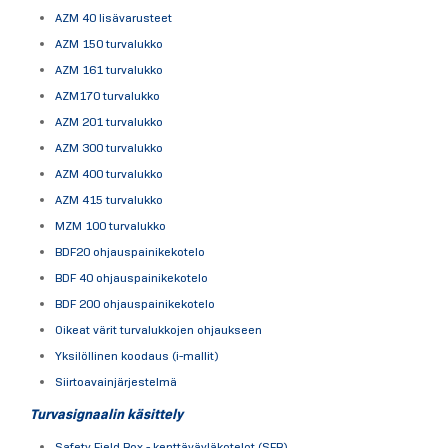
AZM 40 lisävarusteet
AZM 150 turvalukko
AZM 161 turvalukko
AZM170 turvalukko
AZM 201 turvalukko
AZM 300 turvalukko
AZM 400 turvalukko
AZM 415 turvalukko
MZM 100 turvalukko
BDF20 ohjauspainikekotelo
BDF 40 ohjauspainikekotelo
BDF 200 ohjauspainikekotelo
Oikeat värit turvalukkojen ohjaukseen
Yksilöllinen koodaus (i-mallit)
Siirtoavainjärjestelmä
Turvasignaalin käsittely
Safety Field Box - kenttäväyläkotelot (SFB)