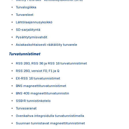
Turvalogiikka
Turvareleet
Lähtölaajennusyksikkö
SD-sarjaliityntä
Pysähtytymisvahdit
Asiakaskohtaisesti räätälöity turvarele
Turvatunnistimet
RSS 260, RSS 36 ja RSS 16 turvatunnistimet
RSS 260, versiot F0, F1 ja Q
EX-RSS 16 turvatunnistimet
BNS magneettiturvatunnistimet
BNS 40S magneettiturvatunnistin
SSB-R tunnistinkotelo
Turvasaranat
Ovenkahva integroidulla turvatunnistimella
Suunnan tunnistavat magneettitunnistimet