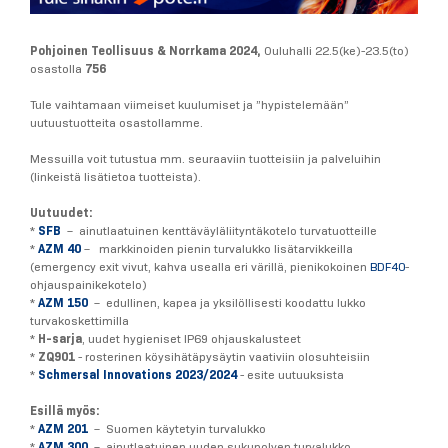
Pohjoinen Teollisuus & Norrkama 2024,
Ouluhalli 22.5(ke)-23.5(to)
osastolla
756
Tule vaihtamaan viimeiset kuulumiset ja ”hypistelemään”
uutuustuotteita osastollamme.
Messuilla voit tutustua mm. seuraaviin tuotteisiin ja palveluihin
(linkeistä lisätietoa tuotteista).
Uutuudet:
*
SFB
– ainutlaatuinen kenttäväyläliityntäkotelo turvatuotteille
*
AZM 40
– markkinoiden pienin turvalukko lisätarvikkeilla
(emergency exit vivut, kahva usealla eri värillä, pienikokoinen
BDF40
-
ohjauspainikekotelo)
*
AZM 150
– edullinen, kapea ja yksilöllisesti koodattu lukko
turvakoskettimilla
*
H-sarja
, uudet hygieniset IP69 ohjauskalusteet
*
ZQ901
- rosterinen köysihätäpysäytin vaativiin olosuhteisiin
*
Schmersal Innovations 2023/2024
- esite uutuuksista
Esillä myös:
*
AZM 201
– Suomen käytetyin turvalukko
*
AZM 300
– ainutlaatuinen uuden sukupolven turvalukko