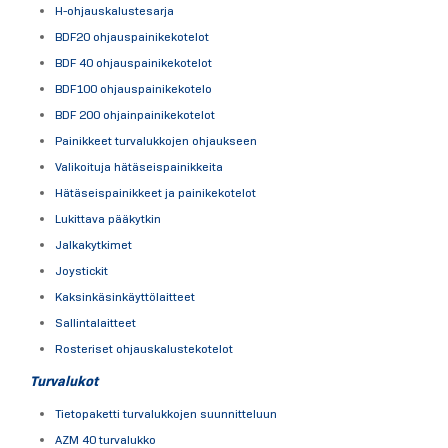
H-ohjauskalustesarja
BDF20 ohjauspainikekotelot
BDF 40 ohjauspainikekotelot
BDF100 ohjauspainikekotelo
BDF 200 ohjainpainikekotelot
Painikkeet turvalukkojen ohjaukseen
Valikoituja hätäseispainikkeita
Hätäseispainikkeet ja painikekotelot
Lukittava pääkytkin
Jalkakytkimet
Joystickit
Kaksinkäsinkäyttölaitteet
Sallintalaitteet
Rosteriset ohjauskalustekotelot
Turvalukot
Tietopaketti turvalukkojen suunnitteluun
AZM 40 turvalukko