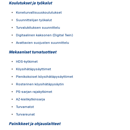
Koulutukset ja työkalut
Koneturvallisuuskoulutukset
Suunnittelijan työkalut
Turvalukituksen suunnittelu
Digitaalinen kaksonen (Digital Twin)
Avattavien suojusten suunnittelu
Mekaaniset turvatuotteet
HDS-kytkimet
Köysihätäpysäyttimet
Pienikokoiset köysihätäpysäyttimet
Rosterinen köysihätäpysäytin
PS-sarjan rajakytkimet
AZ-kielikytkinsarja
Turvamatot
Turvareunat
Painikkeet ja ohjauslaitteet