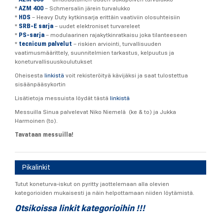
*
AZM 400
– Schmersalin järein turvalukko
*
HDS
– Heavy Duty kytkinsarja erittäin vaativiin olosuhteisiin
*
SRB-E sarja
– uudet elektroniset turvareleet
*
PS-sarja
– modulaarinen rajakytkinratkaisu joka tilanteeseen
*
tecnicum palvelut
– riskien arviointi, turvallisuuden
vaatimusmäärittely, suunnitelmien tarkastus, kelpuutus ja
koneturvallisuuskoulutukset
Oheisesta
linkistä
voit rekisteröityä kävijäksi ja saat tulostettua
sisäänpääsykortin
Lisätietoja messuista löydät tästä
linkistä
Messuilla Sinua palvelevat Niko Niemelä (ke & to) ja Jukka
Harmoinen (to).
Tavataan messuilla!
Pikalinkit
Tutut koneturva-iskut on pyritty jaottelemaan alla olevien
kategorioiden mukaisesti ja näin helpottamaan niiden löytämistä.
Otsikoissa linkit kategorioihin !!!