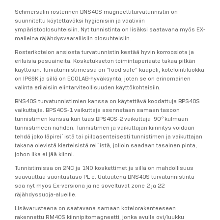
Schmersalin rosterinen BNS40S magneettiturvatunnistin on
suunniteltu käytettäväksi hygienisiin ja vaativiin
ympäristöolosuhteisiin. Nyt tunnistinta on lisäksi saatavana myös EX-
malleina räjähdysvaarallisiin olosuhteisiin.
Rosterikotelon ansiosta turvatunnistin kestää hyvin korroosiota ja
erilaisia pesuaineita. Kosketukseton toimintaperiaate takaa pitkän
käyttöiän. Turvatunnistimessa on ”food safe” kaapeli, kotelointiluokka
on IP69K ja sillä on ECOLAB-hyväksyntä, joten se on erinomainen
valinta erilaisiin elintarviteollisuuden käyttökohteisiin.
BNS40S turvatunnistimien kanssa on käytettävä koodattuja BPS40S
vaikuttajia. BPS40S-1 vaikuttaja asennetaan samaan tasoon
tunnistimen kanssa kun taas BPS40S-2 vaikuttaja 90
°
kulmaan
tunnistimeen nähden. Tunnistimen ja vaikuttajan kiinnitys voidaan
tehdä joko läpirei`istä tai piiloasenteisesti tunnistimen ja vaikuttajan
takana olevistä kierteisistä rei`istä, jolloin saadaan tasainen pinta,
johon lika ei jää kiinni.
Tunnistimissa on 2NC ja 1NO koskettimet ja sillä on mahdollisuus
saavuuttaa suoritustaso PL e. Uutuutena BNS40S turvatunnistinta
saa nyt myös Ex-versiona ja ne soveltuvat zone 2 ja 22
räjähdyssuoja-alueille.
Lisävarusteena on saatavana samaan kotelorakenteeseen
rakennettu RM40S kiinnipitomagneetti, jonka avulla ovi/luukku