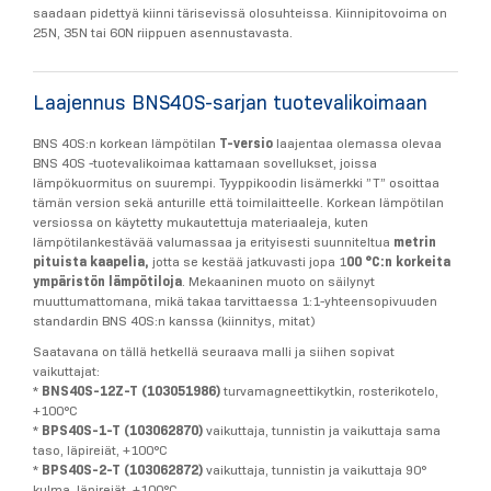
saadaan pidettyä kiinni tärisevissä olosuhteissa. Kiinnipitovoima on
25N, 35N tai 60N riippuen asennustavasta.
Laajennus BNS40S-sarjan tuotevalikoimaan
BNS 40S:n korkean lämpötilan
T-versio
laajentaa olemassa olevaa
BNS 40S -tuotevalikoimaa kattamaan sovellukset, joissa
lämpökuormitus on suurempi. Tyyppikoodin lisämerkki ”T” osoittaa
tämän version sekä anturille että toimilaitteelle. Korkean lämpötilan
versiossa on käytetty mukautettuja materiaaleja, kuten
lämpötilankestävää valumassaa ja erityisesti suunniteltua
metrin
pituista kaapelia,
jotta se kestää jatkuvasti jopa 1
00 °C:n korkeita
ympäristön lämpötiloja
. Mekaaninen muoto on säilynyt
muuttumattomana, mikä takaa tarvittaessa 1:1-yhteensopivuuden
standardin BNS 40S:n kanssa (kiinnitys, mitat)
Saatavana on tällä hetkellä seuraava malli ja siihen sopivat
vaikuttajat:
*
BNS40S-12Z-T (103051986)
turvamagneettikytkin, rosterikotelo,
+100°C
*
BPS40S-1-T (103062870)
vaikuttaja, tunnistin ja vaikuttaja sama
taso, läpireiät, +100°C
*
BPS40S-2-T (103062872)
vaikuttaja, tunnistin ja vaikuttaja 90°
kulma, läpireiät, +100°C