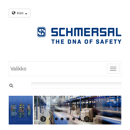
Kieli
Valikko
Toggle
Turva-
asennusjärjestelmät