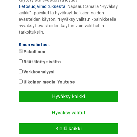
käytetyistä evästeistä löydät
tietosuojailmoituksesta
. Napsauttamalla "Hyväksy
Tulostus
kaikki" -painiketta hyväksyt kaikkien näiden
evästeiden käytön. "Hyväksy valittu" -painikkeella
hyväksyt evästeiden käytön vain valittuihin
tarkoituksiin.
Sinun valintasi:
Pakollinen
Räätälöity sisältö
Verkkoanalyysi
Suora yhteys
Puhelin: +358 46 8757704
Ulkoinen media: Youtube
info@
schmersal.fi
Hyväksy kaikki
Hyväksy valitut
© 2026 Schmersal Finland ·
Julkaisutiedot
·
Terms and Conditions
·
Tietosuoja
Kiellä kaikki