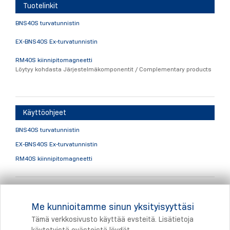
Tuotelinkit
BNS40S turvatunnistin
EX-BNS40S Ex-turvatunnistin
RM40S kiinnipitomagneetti
Löytyy kohdasta Järjestelmäkomponentit / Complementary products
Käyttöohjeet
BNS40S turvatunnistin
EX-BNS40S Ex-turvatunnistin
RM40S kiinnipitomagneetti
Vantaan varastotuotteet
Me kunnioitamme sinun yksityisyyttäsi
BNS40S-12Z-C (101215518)
turvamagneettikytkin
Tämä verkkosivusto käyttää evsteitä. Lisätietoja