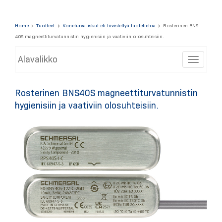
Home
Tuotteet
Koneturva-iskut eli tiivistettyä tuotetietoa
Rosterinen BNS
40S magneettiturvatunnistin hygienisiin ja vaativiin olosuhteisiin.
Alavalikko
Toggle
Rosterinen BNS40S magneettiturvatunnistin
hygienisiin ja vaativiin olosuhteisiin.