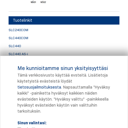
Tuotelinkit
SLC240COM
SLC440COM
SLC440
SLC440 AS-i
SLC445
Me kunnioitamme sinun yksityisyyttäsi
Valoverhojen lisätarvikkeet
Tämä verkkosivusto käyttää evsteitä. Lisätietoja
käytetyistä evästeistä löydät
tietosuojailmoituksesta
. Napsauttamalla "Hyväksy
Tulostus
kaikki" -painiketta hyväksyt kaikkien näiden
evästeiden käytön. "Hyväksy valittu" -painikkeella
hyväksyt evästeiden käytön vain valittuihin
tarkoituksiin.
Sinun valintasi: