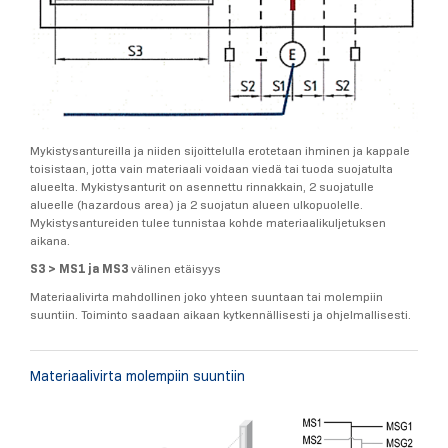
Mykistysantureilla ja niiden sijoittelulla erotetaan ihminen ja kappale
toisistaan, jotta vain materiaali voidaan viedä tai tuoda suojatulta
alueelta. Mykistysanturit on asennettu rinnakkain, 2 suojatulle
alueelle (hazardous area) ja 2 suojatun alueen ulkopuolelle.
Mykistysantureiden tulee tunnistaa kohde materiaalikuljetuksen
aikana.
S3 > MS1 ja MS3
välinen etäisyys
Materiaalivirta mahdollinen joko yhteen suuntaan tai molempiin
suuntiin. Toiminto saadaan aikaan kytkennällisesti ja ohjelmallisesti.
Materiaalivirta molempiin suuntiin