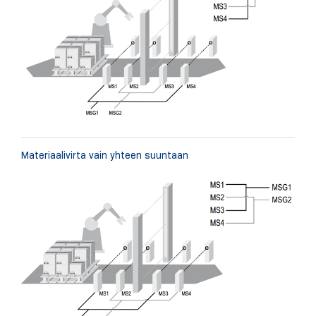
Materiaalivirta vain yhteen suuntaan