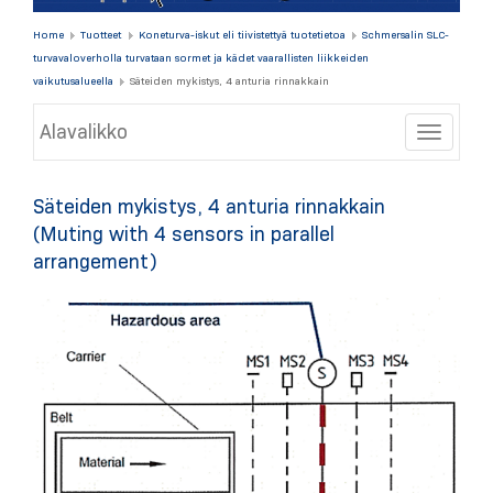
Home
Tuotteet
Koneturva-iskut eli tiivistettyä tuotetietoa
Schmersalin SLC-
turvavaloverholla turvataan sormet ja kädet vaarallisten liikkeiden
vaikutusalueella
Säteiden mykistys, 4 anturia rinnakkain
Alavalikko
Toggle
Säteiden mykistys, 4 anturia rinnakkain
(Muting with 4 sensors in parallel
arrangement)