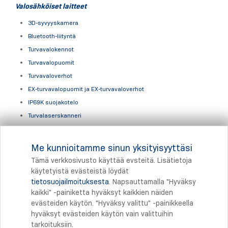
Valosähköiset laitteet
3D-syvyyskamera
Bluetooth-liityntä
Turvavalokennot
Turvavalopuomit
Turvavaloverhot
EX-turvavalopuomit ja EX-turvavaloverhot
IP69K suojakotelo
Turvalaserskanneri
Hissituotteet
Me kunnioitamme sinun yksityisyyttäsi
Hissituotteet ja hissijärjestelmät
Tämä verkkosivusto käyttää evsteitä. Lisätietoja
käytetyistä evästeistä löydät
tietosuojailmoituksesta
. Napsauttamalla "Hyväksy
Tulostus
kaikki" -painiketta hyväksyt kaikkien näiden
evästeiden käytön. "Hyväksy valittu" -painikkeella
hyväksyt evästeiden käytön vain valittuihin
tarkoituksiin.