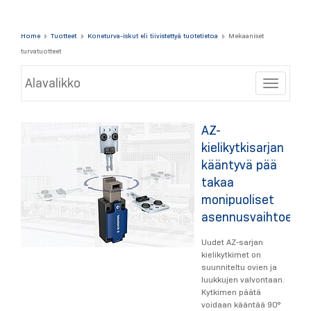
Home
Tuotteet
Koneturva-iskut eli tiivistettyä tuotetietoa
Mekaaniset
turvatuotteet
Alavalikko
Toggle
AZ-
kielikytkisarjan
kääntyvä pää
takaa
monipuoliset
asennusvaihtoehd
Uudet AZ-sarjan
kielikytkimet on
suunniteltu ovien ja
luukkujen valvontaan.
Kytkimen päätä
voidaan kääntää 90°