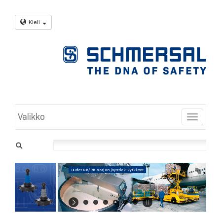
Kieli
Valikko
Toggle
Uudet NK/RK-sarjan joystick-kytkimet