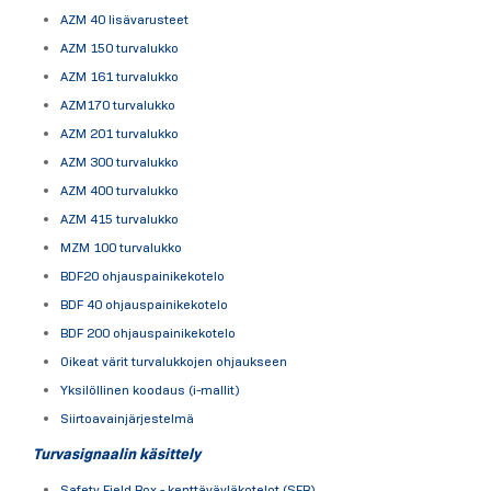
AZM 40 lisävarusteet
AZM 150 turvalukko
AZM 161 turvalukko
AZM170 turvalukko
AZM 201 turvalukko
AZM 300 turvalukko
AZM 400 turvalukko
AZM 415 turvalukko
MZM 100 turvalukko
BDF20 ohjauspainikekotelo
BDF 40 ohjauspainikekotelo
BDF 200 ohjauspainikekotelo
Oikeat värit turvalukkojen ohjaukseen
Yksilöllinen koodaus (i-mallit)
Siirtoavainjärjestelmä
Turvasignaalin käsittely
Safety Field Box - kenttäväyläkotelot (SFB)