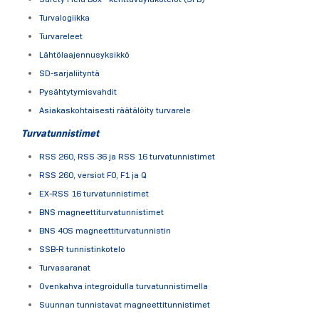
Turvalogiikka
Turvareleet
Lähtölaajennusyksikkö
SD-sarjaliityntä
Pysähtytymisvahdit
Asiakaskohtaisesti räätälöity turvarele
Turvatunnistimet
RSS 260, RSS 36 ja RSS 16 turvatunnistimet
RSS 260, versiot F0, F1 ja Q
EX-RSS 16 turvatunnistimet
BNS magneettiturvatunnistimet
BNS 40S magneettiturvatunnistin
SSB-R tunnistinkotelo
Turvasaranat
Ovenkahva integroidulla turvatunnistimella
Suunnan tunnistavat magneettitunnistimet