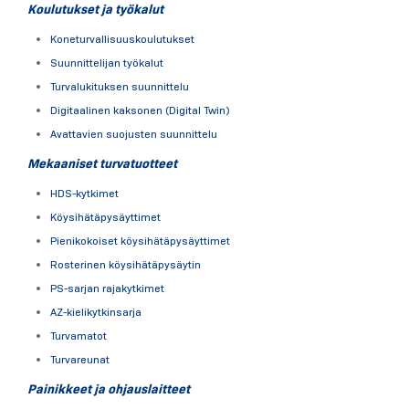
Koulutukset ja työkalut
Koneturvallisuuskoulutukset
Suunnittelijan työkalut
Turvalukituksen suunnittelu
Digitaalinen kaksonen (Digital Twin)
Avattavien suojusten suunnittelu
Mekaaniset turvatuotteet
HDS-kytkimet
Köysihätäpysäyttimet
Pienikokoiset köysihätäpysäyttimet
Rosterinen köysihätäpysäytin
PS-sarjan rajakytkimet
AZ-kielikytkinsarja
Turvamatot
Turvareunat
Painikkeet ja ohjauslaitteet