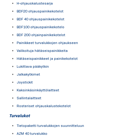
H-ohjauskalustesarja
BDF20 ohjauspainikekotelot
BDF 40 ohjauspainikekotelot
BDF100 ohjauspainikekotelo
BDF 200 ohjainpainikekotelot
Painikkeet turvalukkojen ohjaukseen
Valikoituja hätäseispainikkeita
Hätäseispainikkeet ja painikekotelot
Lukittava pääkytkin
Jalkakytkimet
Joystickit
Kaksinkäsinkäyttölaitteet
Sallintalaitteet
Rosteriset ohjauskalustekotelot
Turvalukot
Tietopaketti turvalukkojen suunnitteluun
AZM 40 turvalukko