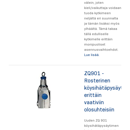
välein, joten
kieli/vaikuttaja voidaan
tuoda kytkimeen
neljältä eri suunnalta
ja tämän lisäksi myös
ylhäältä. Tämä takaa
tällä edulliselle
kytkimelle erittäin
monipuoliset
asennusvaihtoehdot.
Lue lisää.
ZQ901 -
Rosterinen
köysihätäpysäytin
erittäin
vaativiin
olosuhteisiin
Uuden ZQ 901
köysihätäpysäytimen