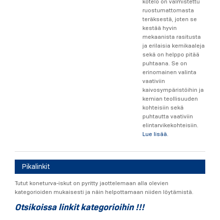
kotelo on valmistettu
ruostumattomasta
teräksestä, joten se
kestää hyvin
mekaanista rasitusta
ja erilaisia kemikaaleja
sekä on helppo pitää
puhtaana. Se on
erinomainen valinta
vaativiin
kaivosympäristöihin ja
kemian teollisuuden
kohteisiin sekä
puhtautta vaativiin
elintarvikekohteisiin.
Lue lisää.
Pikalinkit
Tutut koneturva-iskut on pyritty jaottelemaan alla olevien
kategorioiden mukaisesti ja näin helpottamaan niiden löytämistä.
Otsikoissa linkit kategorioihin !!!