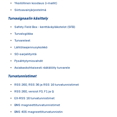
Yksilöllinen koodaus (i-mallit)
Siirtoavainjärjestelmä
Turvasignaalin käsittely
Safety Field Box - kenttäväyläkotelot (SFB)
Turvalogiikka
Turvareleet
Lähtölaajennusyksikkö
SD-sarjaliityntä
Pysähtytymisvahdit
Asiakaskohtaisesti räätälöity turvarele
Turvatunnistimet
RSS 260, RSS 36 ja RSS 16 turvatunnistimet
RSS 260, versiot F0, F1 ja Q
EX-RSS 16 turvatunnistimet
BNS magneettiturvatunnistimet
BNS 40S magneettiturvatunnistin