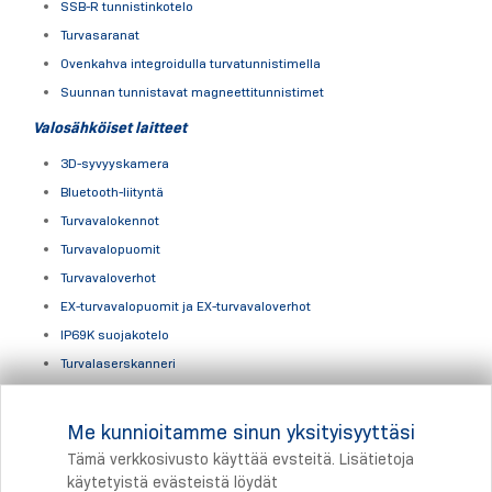
SSB-R tunnistinkotelo
Turvasaranat
Ovenkahva integroidulla turvatunnistimella
Suunnan tunnistavat magneettitunnistimet
Valosähköiset laitteet
3D-syvyyskamera
Bluetooth-liityntä
Turvavalokennot
Turvavalopuomit
Turvavaloverhot
EX-turvavalopuomit ja EX-turvavaloverhot
IP69K suojakotelo
Turvalaserskanneri
Hissituotteet
Me kunnioitamme sinun yksityisyyttäsi
Hissituotteet ja hissijärjestelmät
Tämä verkkosivusto käyttää evsteitä. Lisätietoja
käytetyistä evästeistä löydät