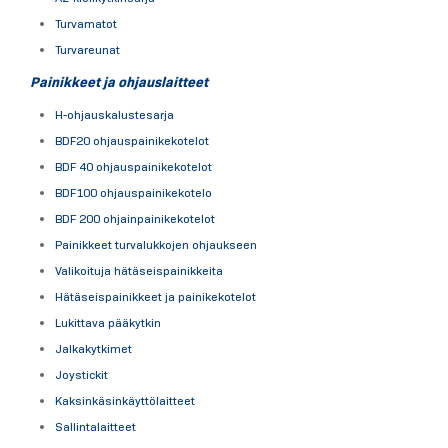
Turvamatot
Turvareunat
Painikkeet ja ohjauslaitteet
H-ohjauskalustesarja
BDF20 ohjauspainikekotelot
BDF 40 ohjauspainikekotelot
BDF100 ohjauspainikekotelo
BDF 200 ohjainpainikekotelot
Painikkeet turvalukkojen ohjaukseen
Valikoituja hätäseispainikkeita
Hätäseispainikkeet ja painikekotelot
Lukittava pääkytkin
Jalkakytkimet
Joystickit
Kaksinkäsinkäyttölaitteet
Sallintalaitteet