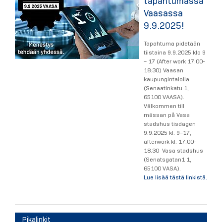
tapahtumassa
Vaasassa
9.9.2025!
Tapahtuma pidetään
tiistaina 9.9.2025 klo 9
– 17 (After work 17:00-
18:30) Vaasan
kaupungintalolla
(Senaatinkatu 1,
65100 VAASA).
Välkommen till
mässan på Vasa
stadshus tisdagen
9.9.2025 kl. 9–17,
afterwork kl. 17.00-
18.30 Vasa stadshus
(Senatsgatan1 1,
65100 VASA).
Lue lisää tästä linkistä.
Pikalinkit