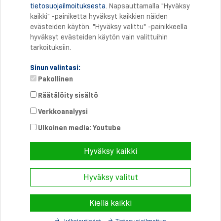
tietosuojailmoituksesta
. Napsauttamalla "Hyväksy
Tulostus
kaikki" -painiketta hyväksyt kaikkien näiden
evästeiden käytön. "Hyväksy valittu" -painikkeella
hyväksyt evästeiden käytön vain valittuihin
tarkoituksiin.
Sinun valintasi:
Pakollinen
Räätälöity sisältö
Verkkoanalyysi
Suora yhteys
Puhelin: +358 46 8757704
Ulkoinen media: Youtube
info@
schmersal.fi
Hyväksy kaikki
Hyväksy valitut
© 2026 Schmersal Finland ·
Julkaisutiedot
·
Terms and Conditions
·
Tietosuoja
Kiellä kaikki
Julkaisutiedot
Tietosuojailmoitus