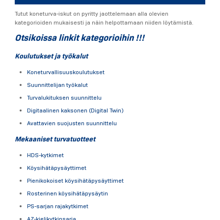
Tutut koneturva-iskut on pyritty jaottelemaan alla olevien
kategorioiden mukaisesti ja näin helpottamaan niiden löytämistä.
Otsikoissa linkit kategorioihin !!!
Koulutukset ja työkalut
Koneturvallisuuskoulutukset
Suunnittelijan työkalut
Turvalukituksen suunnittelu
Digitaalinen kaksonen (Digital Twin)
Avattavien suojusten suunnittelu
Mekaaniset turvatuotteet
HDS-kytkimet
Köysihätäpysäyttimet
Pienikokoiset köysihätäpysäyttimet
Rosterinen köysihätäpysäytin
PS-sarjan rajakytkimet
AZ-kielikytkinsarja