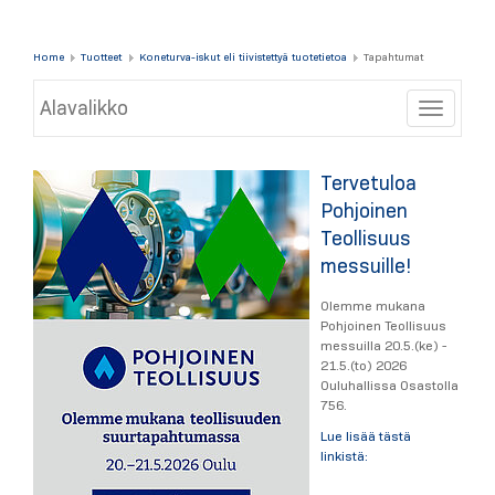
Home
Tuotteet
Koneturva-iskut eli tiivistettyä tuotetietoa
Tapahtumat
Alavalikko
Toggle
Tervetuloa
Pohjoinen
Teollisuus
messuille!
Olemme mukana
Pohjoinen Teollisuus
messuilla 20.5.(ke) -
21.5.(to) 2026
Ouluhallissa Osastolla
756.
Lue lisää tästä
linkistä: