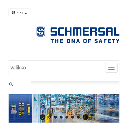
Kieli
Valikko
Toggle
Turva-
asennusjärjestelmät