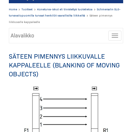
Home
Tuotteet
Koneturva-iskut eli tiivistettyä tuotetietoa
Schmersalin SLG-
turvavalopuomilla turvaat henkilöt vaarallisilta liikkeiltä
Säteen pimennys
liikkuvalle kappaleelle
Alavalikko
Toggle
SÄTEEN PIMENNYS LIIKKUVALLE
KAPPALEELLE (BLANKING OF MOVING
OBJECTS)