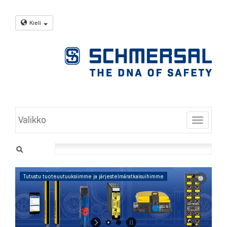
Kieli
Valikko
Toggle
Tutustu tuoteuutuuksiimme ja järjestelmäratkaisuihimme
Saat lisätietoja
napsauttamalla
tästä.