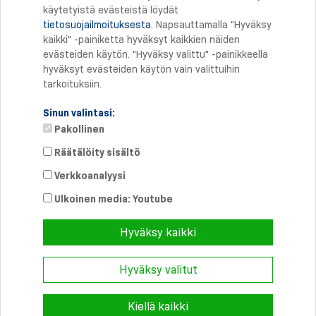
käytetyistä evästeistä löydät
tietosuojailmoituksesta
. Napsauttamalla "Hyväksy
Tulostus
kaikki" -painiketta hyväksyt kaikkien näiden
evästeiden käytön. "Hyväksy valittu" -painikkeella
hyväksyt evästeiden käytön vain valittuihin
tarkoituksiin.
Sinun valintasi:
Pakollinen
Räätälöity sisältö
Verkkoanalyysi
Suora yhteys
Puhelin: +358 46 8757704
Ulkoinen media: Youtube
info@
schmersal.fi
Hyväksy kaikki
Hyväksy valitut
© 2026 Schmersal Finland ·
Julkaisutiedot
·
Terms and Conditions
·
Tietosuoja
Kiellä kaikki