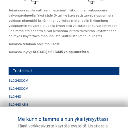
Toiminnon avulla sallitaan materiaalin liikkuminen valopuomin
valvonta-alueella. Yksi säde 3- tai 4-säteisestä turvavalopuomista
voidaan pimentää ja näin mahdollistaa materiaalin liikkuminen
valopuomin valvonta-alueella ilman että vaikutetaan turvatoimintoon.
Ensimmäistä sädettä ei voi pimentää ja tätä toimintoa käytettäessä
on myös käytettävä manuaalista kuittausta (manual reset).
Toiminto tehdään ohjelmallisesti.
Toiminto löytyy
SLG440 ja SLG445 valopuomeista.
Tuotelinkit
SLG240COM
SLG440COM
SLG440
SLG440 AS-i
SLG445
Me kunnioitamme sinun yksityisyyttäsi
Valopuomien lisätarvikkeet
Tämä verkkosivusto käyttää evsteitä. Lisätietoja