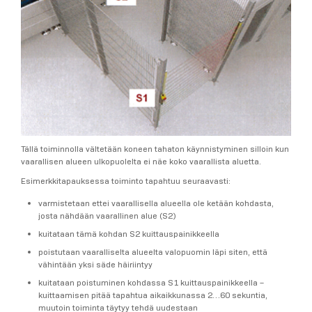
Tällä toiminnolla vältetään koneen tahaton käynnistyminen silloin kun
vaarallisen alueen ulkopuolelta ei näe koko vaarallista aluetta.
Esimerkkitapauksessa toiminto tapahtuu seuraavasti:
varmistetaan ettei vaarallisella alueella ole ketään kohdasta,
josta nähdään vaarallinen alue (S2)
kuitataan tämä kohdan S2 kuittauspainikkeella
poistutaan vaaralliselta alueelta valopuomin läpi siten, että
vähintään yksi säde häiriintyy
kuitataan poistuminen kohdassa S1 kuittauspainikkeella –
kuittaamisen pitää tapahtua aikaikkunassa 2…60 sekuntia,
muutoin toiminta täytyy tehdä uudestaan