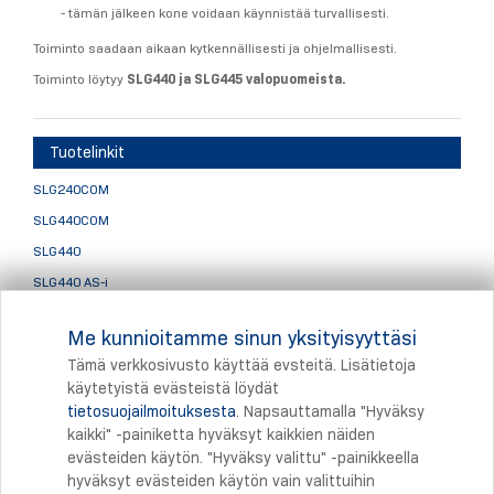
- tämän jälkeen kone voidaan käynnistää turvallisesti.
Toiminto saadaan aikaan kytkennällisesti ja ohjelmallisesti.
Toiminto löytyy
SLG440 ja SLG445 valopuomeista.
Tuotelinkit
SLG240COM
SLG440COM
SLG440
SLG440 AS-i
SLG445
Me kunnioitamme sinun yksityisyyttäsi
Valopuomien lisätarvikkeet
Tämä verkkosivusto käyttää evsteitä. Lisätietoja
käytetyistä evästeistä löydät
tietosuojailmoituksesta
. Napsauttamalla "Hyväksy
Tulostus
kaikki" -painiketta hyväksyt kaikkien näiden
evästeiden käytön. "Hyväksy valittu" -painikkeella
hyväksyt evästeiden käytön vain valittuihin