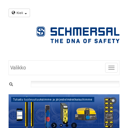
Kieli
Valikko
Toggle
Tutustu tuoteuutuuksiimme ja järjestelmäratkaisuihimme
Saat lisätietoja
napsauttamalla
tästä.