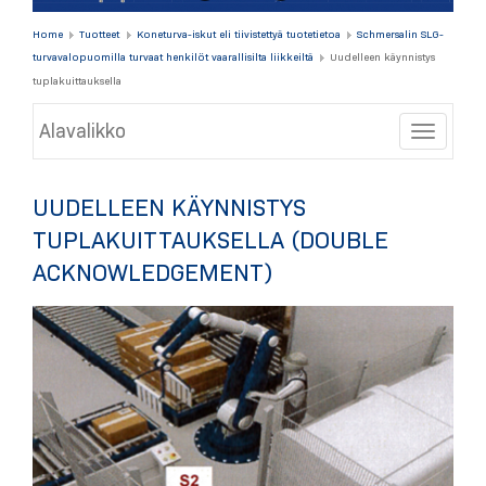
Home
Tuotteet
Koneturva-iskut eli tiivistettyä tuotetietoa
Schmersalin SLG-
turvavalopuomilla turvaat henkilöt vaarallisilta liikkeiltä
Uudelleen käynnistys
tuplakuittauksella
Alavalikko
Toggle
UUDELLEEN KÄYNNISTYS
TUPLAKUITTAUKSELLA (DOUBLE
ACKNOWLEDGEMENT)