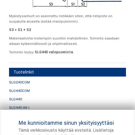
Mykistysanturit on asennettu ristikkäin siten, että ristipiste on
suojatulla alueella (estää manipuloinnin).
S3 > S1 + S2
Materiaalivirta molempiin suuntiin mahdollinen. Toiminto saadaan
aikaan kytkennällisesti ja ohjelmallisesti.
Toiminto löytyy
SLG445 valopuomista
.
Tuotelinkit
SLG240COM
SLG440COM
SLG440
SLG440 AS-i
SLG445
Me kunnioitamme sinun yksityisyyttäsi
Valopuomien lisätarvikkeet
Tämä verkkosivusto käyttää evsteitä. Lisätietoja