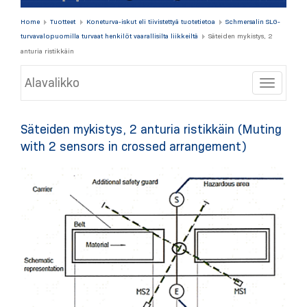
Home
Tuotteet
Koneturva-iskut eli tiivistettyä tuotetietoa
Schmersalin SLG-
turvavalopuomilla turvaat henkilöt vaarallisilta liikkeiltä
Säteiden mykistys, 2
anturia ristikkäin
Alavalikko
Toggle
Säteiden mykistys, 2 anturia ristikkäin (Muting
with 2 sensors in crossed arrangement)