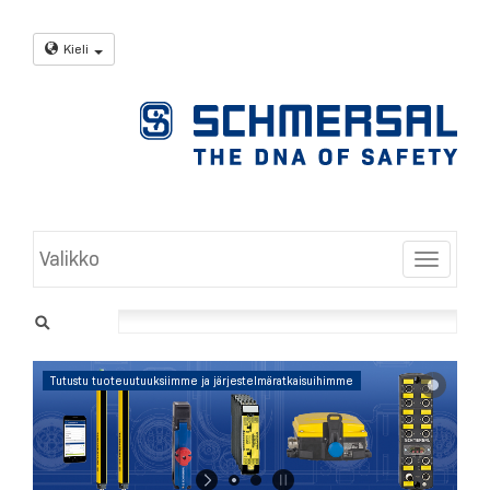
Kieli
Valikko
Toggle
Tutustu tuoteuutuuksiimme ja järjestelmäratkaisuihimme
Saat lisätietoja
napsauttamalla
tästä.