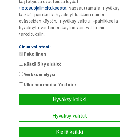
käytetyistä evästeistä löydät
tietosuojailmoituksesta
. Napsauttamalla "Hyväksy
Tulostus
kaikki" -painiketta hyväksyt kaikkien näiden
evästeiden käytön. "Hyväksy valittu" -painikkeella
hyväksyt evästeiden käytön vain valittuihin
tarkoituksiin.
Sinun valintasi:
Pakollinen
Räätälöity sisältö
Verkkoanalyysi
Suora yhteys
Puhelin: +358 46 8757704
Ulkoinen media: Youtube
info@
schmersal.fi
Hyväksy kaikki
Hyväksy valitut
© 2026 Schmersal Finland ·
Julkaisutiedot
·
Terms and Conditions
·
Tietosuoja
Kiellä kaikki