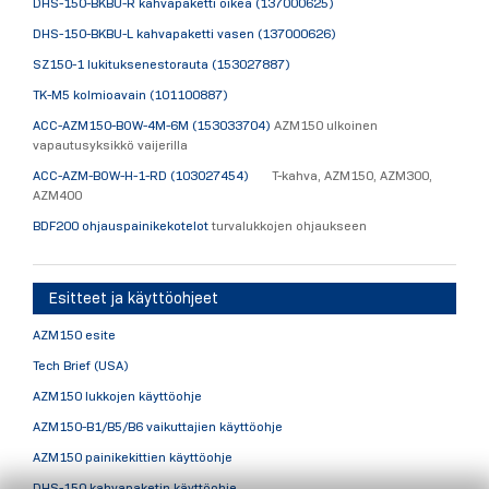
D
HS-150-BKBU-R kahvapaketti oikea (137000625)
DHS-150-BKBU-L kahvapaketti vasen (137000626)
SZ150-1 lukituksenestorauta (153027887)
TK-M5 kolmioavain (101100887)
ACC-AZM150-BOW-4M-6M (153033704)
AZM150 ulkoinen
vapautusyksikkö vaijerilla
ACC-AZM-BOW-H-1-RD (103027454)
T-kahva, AZM150, AZM300,
AZM400
BDF200 ohjauspainikekotelot
turvalukkojen ohjaukseen
Esitteet ja käyttöohjeet
AZM150 esite
Tech Brief (USA)
AZM150 lukkojen käyttöohje
AZM150-B1/B5/B6 vaikuttajien käyttöohje
AZM150 painikekittien käyttöohje
DHS-150 kahvapaketin käyttöohje