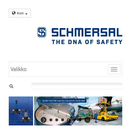
Kieli
Valikko
Toggle
Uudet NK/RK-sarjan joystick-kytkimet