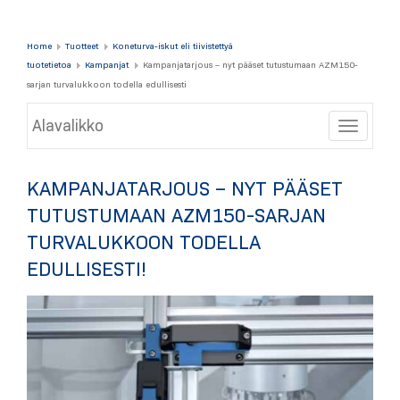
Home
Tuotteet
Koneturva-iskut eli tiivistettyä
tuotetietoa
Kampanjat
Kampanjatarjous – nyt pääset tutustumaan AZM150-
sarjan turvalukkoon todella edullisesti
Alavalikko
Toggle
KAMPANJATARJOUS – NYT PÄÄSET
TUTUSTUMAAN AZM150-SARJAN
TURVALUKKOON TODELLA
EDULLISESTI!