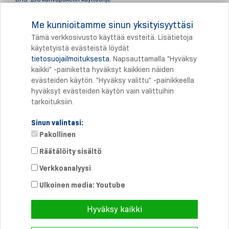
A
ZM150 vaijeriyksikön käyttöohje
Me kunnioitamme sinun yksityisyyttäsi
AZM150 kahvan käyttöohje
Tämä verkkosivusto käyttää evsteitä. Lisätietoja
käytetyistä evästeistä löydät
tietosuojailmoituksesta
. Napsauttamalla "Hyväksy
Tulostus
kaikki" -painiketta hyväksyt kaikkien näiden
evästeiden käytön. "Hyväksy valittu" -painikkeella
hyväksyt evästeiden käytön vain valittuihin
tarkoituksiin.
Sinun valintasi:
Pakollinen
Räätälöity sisältö
Verkkoanalyysi
Suora yhteys
Puhelin: +358 46 8757704
Ulkoinen media: Youtube
info@
schmersal.fi
Hyväksy kaikki