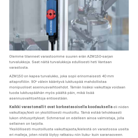
Olemme tilanneet varastoomme suuren erän AZM150-sarjan
turvalukkoja. Saat näitä turvalukkoja edullisesti heti Vantaan
varastosta.
AZM150 on kapea turvalukko, joka sopii erinomaisesti 40 mm
aitaprofiiliin. 90ᵒ välein kääntyvä lukituspää mahdollistaa
monipuoliset asennusvaihtoehdot. Tämän lisäksi vaikuttaja voidaan
tuoda lukituspäähän myös päältä päin, mikä lisää
asennusvaihtoehtoja entisestään.
Kaikki varastomallit ovat korkeatasoisella koodauksella
eli niiden
vaikuttaja/kieli on yksilöllisesti muotoiltu. Tämä estää tehokkaasti
lukon ohitusyritykset. Schmersal on edelleen ainoa valmistaja, jolla
sellainen on tarjolla.
Yksilöllisesti muotoillusta vaikuttajasta/kielestä on varastossa useita
eri malleja, joten niistä löytyy ratkaisu niin liuku- kuin saranaoveen.