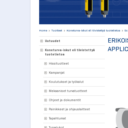
Home
Tuotteet
Koneturva-iskut eli tiivistettyä tuotetietoa
Sc
ERIKOI
Uutuudet
APPLIC
Koneturva-iskut eli tiivistettyä
tuotetietoa
Hissituotteet
Kampanjat
Koulutukset ja työkalut
Mekaaniset turvatuotteet
Ohjeet ja dokumentit
Painikkeet ja ohjauslaitteet
Tapahtumat
Turvalukot