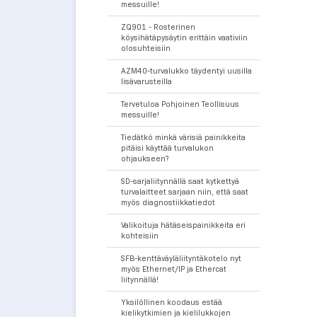
messuille!
ZQ901 - Rosterinen
köysihätäpysäytin erittäin vaativiin
olosuhteisiin
AZM40-turvalukko täydentyi uusilla
lisävarusteilla
Tervetuloa Pohjoinen Teollisuus
messuille!
Tiedätkö minkä värisiä painikkeita
pitäisi käyttää turvalukon
ohjaukseen?
SD-sarjaliitynnällä saat kytkettyä
turvalaitteet sarjaan niin, että saat
myös diagnostiikkatiedot
Valikoituja hätäseispainikkeita eri
kohteisiin
SFB-kenttäväyläliityntäkotelo nyt
myös Ethernet/IP ja Ethercat
liitynnällä!
Yksilöllinen koodaus estää
kielikytkimien ja kielilukkojen