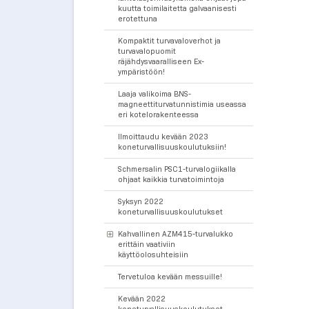
kuutta toimilaitetta galvaanisesti
erotettuna
Kompaktit turvavaloverhot ja
turvavalopuomit
räjähdysvaaralliseen Ex-
ympäristöön!
Laaja valikoima BNS-
magneettiturvatunnistimia useassa
eri kotelorakenteessa
Ilmoittaudu kevään 2023
koneturvallisuuskoulutuksiin!
Schmersalin PSC1-turvalogiikalla
ohjaat kaikkia turvatoimintoja
Syksyn 2022
koneturvallisuuskoulutukset
Kahvallinen AZM415-turvalukko
erittäin vaativiin
käyttöolosuhteisiin
Tervetuloa kevään messuille!
Kevään 2022
koneturvallisuuskoulutukset