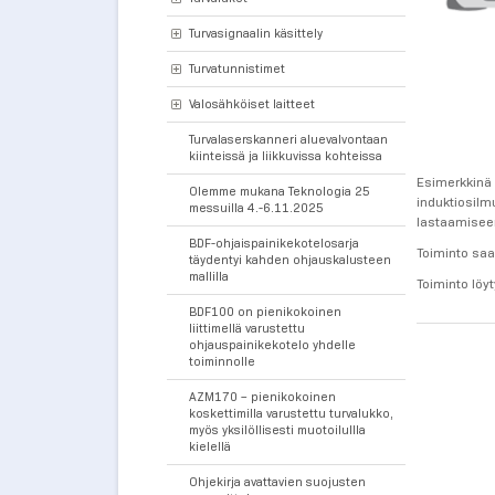
Turvasignaalin käsittely
Turvatunnistimet
Valosähköiset laitteet
Turvalaserskanneri aluevalvontaan
kiinteissä ja liikkuvissa kohteissa
Esimerkkinä 
Olemme mukana Teknologia 25
induktiosilmu
messuilla 4.-6.11.2025
lastaamiseen
BDF-ohjaispainikekotelosarja
Toiminto saa
täydentyi kahden ohjauskalusteen
mallilla
Toiminto löy
BDF100 on pienikokoinen
liittimellä varustettu
ohjauspainikekotelo yhdelle
toiminnolle
AZM170 – pienikokoinen
koskettimilla varustettu turvalukko,
myös yksilöllisesti muotoilullla
kielellä
Ohjekirja avattavien suojusten