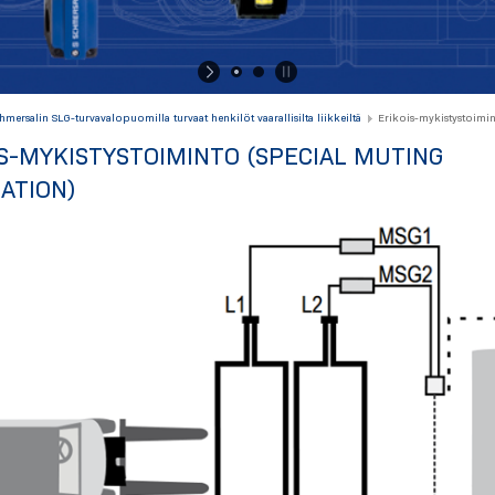
hmersalin SLG-turvavalopuomilla turvaat henkilöt vaarallisilta liikkeiltä
Erikois-mykistystoimi
S-MYKISTYSTOIMINTO (SPECIAL MUTING
ATION)