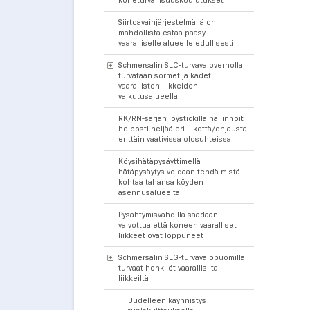
Siirtoavainjärjestelmällä on
mahdollista estää pääsy
vaaralliselle alueelle edullisesti.
Schmersalin SLC-turvavaloverholla
turvataan sormet ja kädet
vaarallisten liikkeiden
vaikutusalueella
RK/RN-sarjan joystickillä hallinnoit
helposti neljää eri liikettä/ohjausta
erittäin vaativissa olosuhteissa
Köysihätäpysäyttimellä
hätäpysäytys voidaan tehdä mistä
kohtaa tahansa köyden
asennusalueelta
Pysähtymisvahdilla saadaan
valvottua että koneen vaaralliset
liikkeet ovat loppuneet
Schmersalin SLG-turvavalopuomilla
turvaat henkilöt vaarallisilta
liikkeiltä
Uudelleen käynnistys