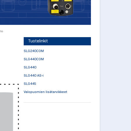
nto
Tuotelinkit
SLG240COM
SLG440COM
SLG440
SLG440 AS-i
SLG445
Valopuomien lisätarvikkeet