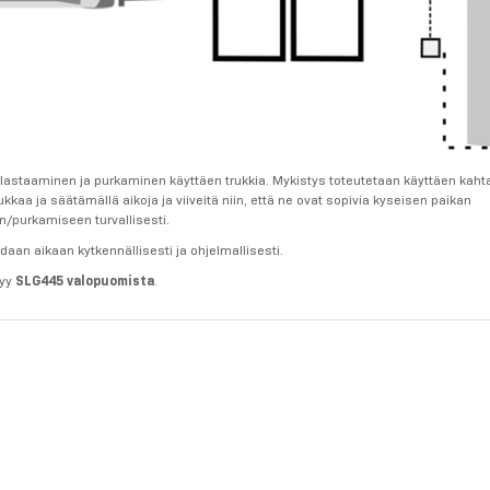
lastaaminen ja purkaminen käyttäen trukkia. Mykistys toteutetaan käyttäen kaht
kkaa ja säätämällä aikoja ja viiveitä niin, että ne ovat sopivia kyseisen paikan
/purkamiseen turvallisesti.
daan aikaan kytkennällisesti ja ohjelmallisesti.
tyy
SLG445 valopuomista
.