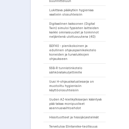
suunnitteluun
Lukittava pääkytkin hygieniaa
vaativiin olosuhteisiin
Digitaalinen kaksonen (Digital
Twin) simuloi fyysisten laitteiden
kaikki ominaisuudet ja toiminnot
neljäntenä ulottuvuutena (4D)
BDF40 - pienikokoinen ja
edullinen ohjauspainikekotelo
koneiden ja turvalukkojen
ohjaukseen
SSB-R tunnistinkotelo
sähköratakuljettimille
Uusi H-ohjauskalustesarja on
muotoiltu hygienisiin
käyttöolosuhteisiin
Uuden AZ-kielikytkisarjan kääntyvä
pää takaa monipuoliset
asennusvaihtoehdot
Hissituotteet ja hissijärjestelmät
Tervetuloa Elintarvike-teollisuus