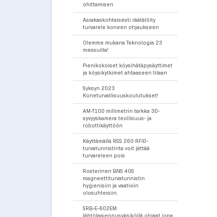
ohittamisen
Asiakaskohtaisesti räätälöity
turvarele koneen ohjaukseen
Olemme mukana Teknologia 23
messuilla!
Pienikokoiset köysihätäpysäyttimet
ja köysikytkimet ahtaaseen tilaan
Syksyn 2023
Koneturvallisuuskoulutukset!
AM-T100 millimetrin tarkka 3D-
syvyyskamera teollisuus- ja
robottikäyttöön
Käyttämällä RSS 260 RFID-
turvatunnistinta voit jättää
turvareleen pois
Rosterinen BNS 40S
magneettiturvatunnistin
hygienisiin ja vaativiin
olosuhteisiin.
SRB-E-602EM
lähtölaajennusyksiköllä ohjaat jopa