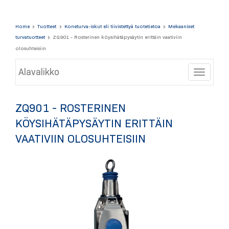
Home
Tuotteet
Koneturva-iskut eli tiivistettyä tuotetietoa
Mekaaniset
turvatuotteet
ZQ901 - Rosterinen köysihätäpysäytin erittäin vaativiin
olosuhteisiin
Alavalikko
Toggle
ZQ901 - ROSTERINEN
KÖYSIHÄTÄPYSÄYTIN ERITTÄIN
VAATIVIIN OLOSUHTEISIIN