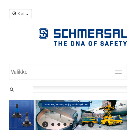
Kieli
Valikko
Toggle
Uudet NK/RK-sarjan joystick-kytkimet