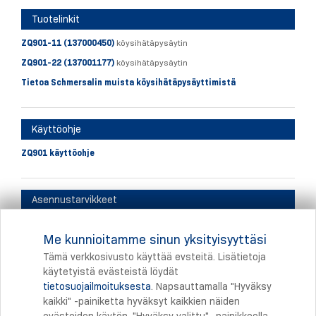
Tuotelinkit
ZQ901-11 (137000450)
köysihätäpysäytin
ZQ901-22 (137001177)
köysihätäpysäytin
Tietoa Schmersalin muista köysihätäpysäyttimistä
Käyttöohje
ZQ901 käyttöohje
Asennustarvikkeet
Linkki asennustarvikkeisiin
Me kunnioitamme sinun yksityisyyttäsi
Datalehti asennustarvikkeista
Tämä verkkosivusto käyttää evsteitä. Lisätietoja
käytetyistä evästeistä löydät
tietosuojailmoituksesta
. Napsauttamalla "Hyväksy
Tulostus
kaikki" -painiketta hyväksyt kaikkien näiden