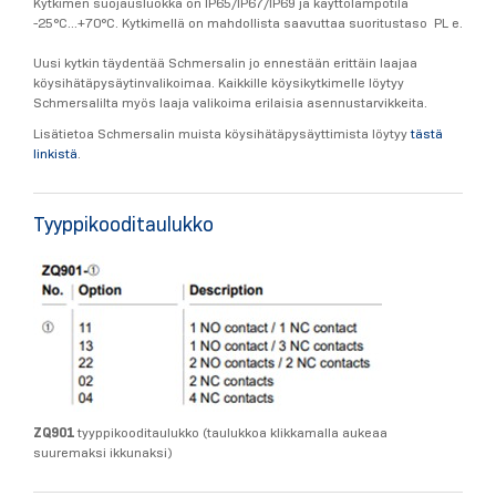
Kytkimen suojausluokka on IP65/IP67/IP69 ja käyttölämpötila
-25°C...+70°C. Kytkimellä on mahdollista saavuttaa suoritustaso PL e.
Uusi kytkin täydentää Schmersalin jo ennestään erittäin laajaa
köysihätäpysäytinvalikoimaa. Kaikkille köysikytkimelle löytyy
Schmersalilta myös laaja valikoima erilaisia asennustarvikkeita.
Lisätietoa Schmersalin muista köysihätäpysäyttimista löytyy
tästä
linkistä
.
Tyyppikooditaulukko
ZQ901
tyyppikooditaulukko (taulukkoa klikkamalla aukeaa
suuremaksi ikkunaksi)