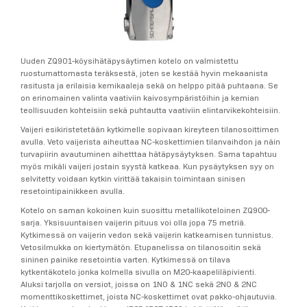
Uuden ZQ901-köysihätäpysäytimen kotelo on valmistettu
ruostumattomasta teräksestä, joten se kestää hyvin mekaanista
rasitusta ja erilaisia kemikaaleja sekä on helppo pitää puhtaana. Se
on erinomainen valinta vaativiin kaivosympäristöihin ja kemian
teollisuuden kohteisiin sekä puhtautta vaativiin elintarvikekohteisiin.
Vaijeri esikiristetetään kytkimelle sopivaan kireyteen tilanosoittimen
avulla. Veto vaijerista aiheuttaa NC-koskettimien tilanvaihdon ja näin
turvapiirin avautuminen aihetttaa hätäpysäytyksen. Sama tapahtuu
myös mikäli vaijeri jostain syystä katkeaa. Kun pysäytyksen syy on
selvitetty voidaan kytkin virittää takaisin toimintaan sinisen
resetointipainikkeen avulla.
Kotelo on saman kokoinen kuin suosittu metallikoteloinen ZQ900-
sarja. Yksisuuntaisen vaijerin pituus voi olla jopa 75 metriä.
Kytkimessä on vaijerin vedon sekä vaijerin katkeamisen tunnistus.
Vetosilmukka on kiertymätön. Etupanelissa on tilanosoitin sekä
sininen painike resetointia varten. Kytkimessä on tilava
kytkentäkotelo jonka kolmella sivulla on M20-kaapeliläpivienti.
Aluksi tarjolla on versiot, joissa on 1NO & 1NC sekä 2NO & 2NC
momenttikoskettimet, joista NC-koskettimet ovat pakko-ohjautuvia.