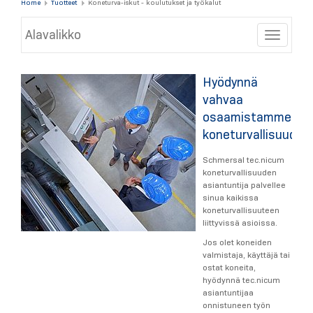
Home
Tuotteet
Koneturva-iskut - koulutukset ja työkalut
Alavalikko
Toggle
Hyödynnä
vahvaa
osaamistamme
koneturvallisuudes
Schmersal tec.nicum
koneturvallisuuden
asiantuntija palvellee
sinua kaikissa
koneturvallisuuteen
liittyvissä asioissa.
Jos olet koneiden
valmistaja, käyttäjä tai
ostat koneita,
hyödynnä tec.nicum
asiantuntijaa
onnistuneen työn