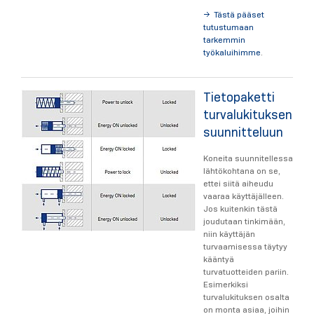
Tästä pääset
tutustumaan
tarkemmin
työkaluihimme
.
Tietopaketti
turvalukituksen
suunnitteluun
Koneita suunnitellessa
lähtökohtana on se,
ettei siitä aiheudu
vaaraa käyttäjälleen.
Jos kuitenkin tästä
joudutaan tinkimään,
niin käyttäjän
turvaamisessa täytyy
kääntyä
turvatuotteiden pariin.
Esimerkiksi
turvalukituksen osalta
on monta asiaa, joihin