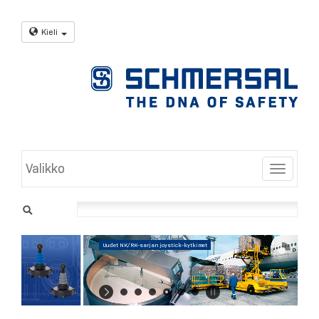
Kieli
Valikko
Toggle
Uudet NK/RK-sarjan joystick-kytkimet