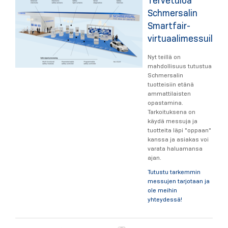
Tervetuloa
Schmersalin
Smartfair-
virtuaalimessuille
Nyt teillä on
mahdollisuus tutustua
Schmersalin
tuotteisiin etänä
ammattilaisten
opastamina.
Tarkoituksena on
käydä messuja ja
tuotteita läpi "oppaan"
kanssa ja asiakas voi
varata haluamansa
ajan.
Tutustu tarkemmin
messujen tarjotaan ja
ole meihin
yhteydessä!