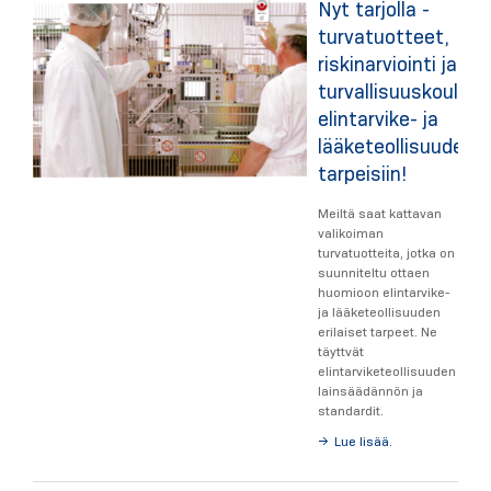
Nyt tarjolla -
turvatuotteet,
riskinarviointi ja
turvallisuuskoulutu
elintarvike- ja
lääketeollisuuden
tarpeisiin!
Meiltä saat kattavan
valikoiman
turvatuotteita, jotka on
suunniteltu ottaen
huomioon elintarvike-
ja lääketeollisuuden
erilaiset tarpeet. Ne
täyttvät
elintarviketeollisuuden
lainsäädännön ja
standardit.
Lue lisää.