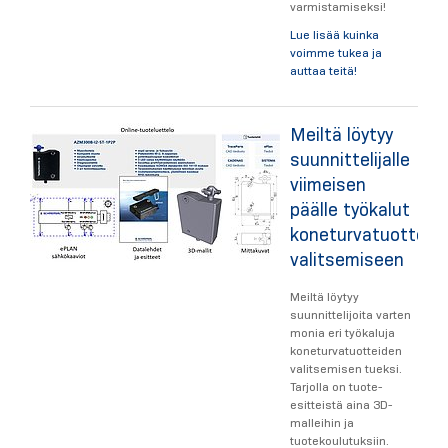
varmistamiseksi!
Lue lisää kuinka
voimme tukea ja
auttaa teitä!
Meiltä löytyy
suunnittelijalle
viimeisen
päälle työkalut
koneturvatuotteid
valitsemiseen
Meiltä löytyy
suunnittelijoita varten
monia eri työkaluja
koneturvatuotteiden
valitsemisen tueksi.
Tarjolla on tuote-
esitteistä aina 3D-
malleihin ja
tuotekoulutuksiin.