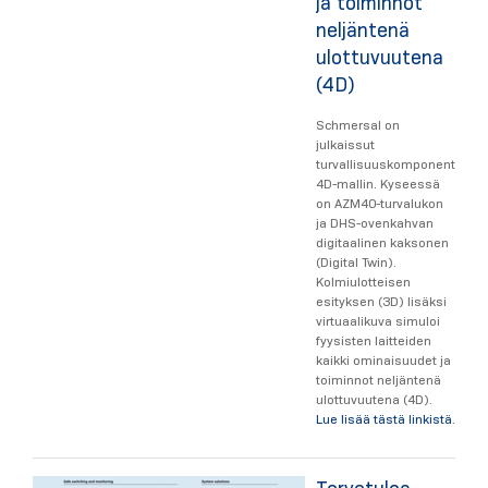
ja toiminnot
neljäntenä
ulottuvuutena
(4D)
Schmersal on
julkaissut
turvallisuuskomponenttien
4D-mallin. Kyseessä
on AZM40-turvalukon
ja DHS-ovenkahvan
digitaalinen kaksonen
(Digital Twin).
Kolmiulotteisen
esityksen (3D) lisäksi
virtuaalikuva simuloi
fyysisten laitteiden
kaikki ominaisuudet ja
toiminnot neljäntenä
ulottuvuutena (4D).
Lue lisää tästä linkistä
.