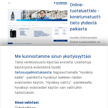
Online-
tuoteluettelo -
koneturvatuotteid
tieto yhdestä
paikasta
Uusittu Schmersalin
Online tuoteluettelo on
nyt entistäkin parempi.
Lue lisää ja käy
Me kunnioitamme sinun yksityisyyttäsi
tutustumassa!
Tämä verkkosivusto käyttää evsteitä. Lisätietoja
käytetyistä evästeistä löydät
tietosuojailmoituksesta
. Napsauttamalla "Hyväksy
Tulostus
kaikki" -painiketta hyväksyt kaikkien näiden
evästeiden käytön. "Hyväksy valittu" -painikkeella
hyväksyt evästeiden käytön vain valittuihin
tarkoituksiin.
Sinun valintasi: