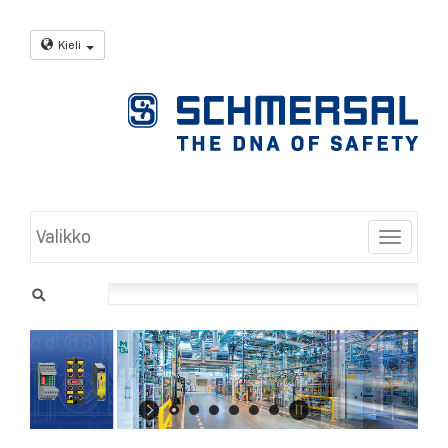
Kieli
Valikko
Toggle
sennusjärjestelmät