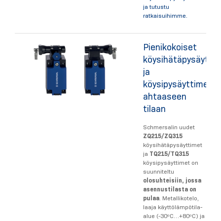
ja tutustu
ratkaisuihimme.
Pienikokoiset
köysihätäpysäytti
ja
köysipysäyttimet
ahtaaseen
tilaan
Schmersalin uudet
ZQ215/ZQ315
köysihätäpysäyttimet
ja
TQ215/TQ315
köysipysäyttimet on
suunniteltu
olosuhteisiin, jossa
asennustilasta on
pulaa
. Metallikotelo,
laaja käyttölämpötila-
alue (-30ᵒC…+80ᵒC) ja