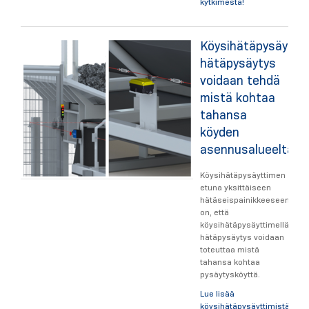
kytkimestä!
Köysihätäpysäyttim
hätäpysäytys
voidaan tehdä
mistä kohtaa
tahansa
köyden
asennusalueelta
Köysihätäpysäyttimen
etuna yksittäiseen
hätäseispainikkeeseen
on, että
köysihätäpysäyttimellä
hätäpysäytys voidaan
toteuttaa mistä
tahansa kohtaa
pysäytysköyttä.
Lue lisää
köysihätäpysäyttimistä