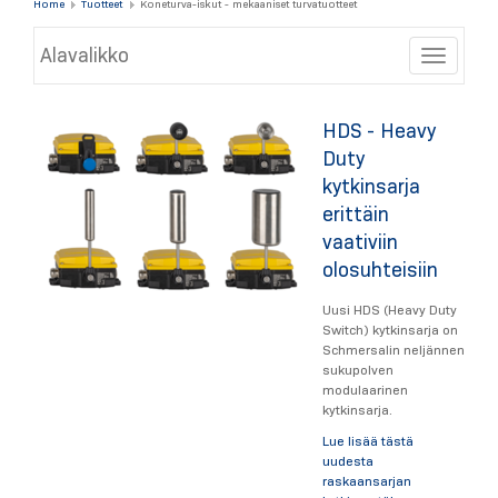
Home
Tuotteet
Koneturva-iskut - mekaaniset turvatuotteet
Alavalikko
Toggle
HDS - Heavy
Duty
kytkinsarja
erittäin
vaativiin
olosuhteisiin
Uusi HDS (Heavy Duty
Switch) kytkinsarja on
Schmersalin neljännen
sukupolven
modulaarinen
kytkinsarja.
Lue lisää tästä
uudesta
raskaansarjan