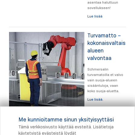
asentaa haluttuun
sovellukseen!
Lue lisää
Turvamatto –
kokonaisvaltaista
alueen
valvontaa
Schmersalin
turvamatoilla et valvo
vain suoja-alueen
sisääntuloja, vaan
koko suoja-aluetta.
Lue lisää.
Me kunnioitamme sinun yksityisyyttäsi
Tämä verkkosivusto käyttää evsteitä. Lisätietoja
käytetyistä evästeistä löydät