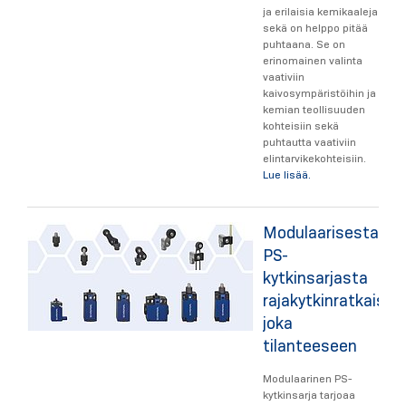
ja erilaisia kemikaaleja
sekä on helppo pitää
puhtaana. Se on
erinomainen valinta
vaativiin
kaivosympäristöihin ja
kemian teollisuuden
kohteisiin sekä
puhtautta vaativiin
elintarvikekohteisiin.
Lue lisää.
Modulaarisesta
PS-
kytkinsarjasta
rajakytkinratkaisu
joka
tilanteeseen
Modulaarinen PS-
kytkinsarja tarjoaa