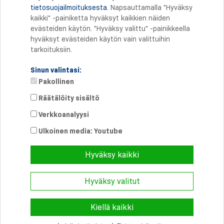
tietosuojailmoituksesta
. Napsauttamalla "Hyväksy
Tulostus
kaikki" -painiketta hyväksyt kaikkien näiden
evästeiden käytön. "Hyväksy valittu" -painikkeella
hyväksyt evästeiden käytön vain valittuihin
tarkoituksiin.
Sinun valintasi:
Pakollinen
Räätälöity sisältö
Verkkoanalyysi
Suora yhteys
Puhelin: +358 46 8757704
Ulkoinen media: Youtube
info@
schmersal.fi
Hyväksy kaikki
Hyväksy valitut
© 2026 Schmersal Finland ·
Julkaisutiedot
·
Terms and Conditions
·
Tietosuoja
Kiellä kaikki