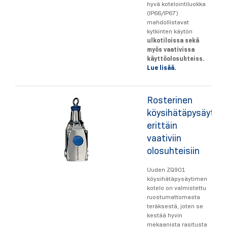
hyvä kotelointiluokka
(IP66/IP67)
mahdollistavat
kytkinten käytön
ulkotiloissa sekä
myös vaativissa
käyttöolosuhteiss.
Lue lisää.
Rosterinen
köysihätäpysäytin
erittäin
vaativiin
olosuhteisiin
Uuden ZQ901
köysihätäpysäytimen
kotelo on valmistettu
ruostumattomasta
teräksestä, joten se
kestää hyvin
mekaanista rasitusta