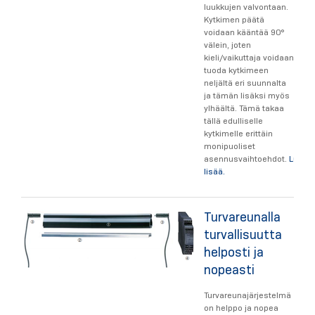
luukkujen valvontaan.
Kytkimen päätä
voidaan kääntää 90°
välein, joten
kieli/vaikuttaja voidaan
tuoda kytkimeen
neljältä eri suunnalta
ja tämän lisäksi myös
ylhäältä. Tämä takaa
tällä edulliselle
kytkimelle erittäin
monipuoliset
asennusvaihtoehdot.
Lue
lisää.
Turvareunalla
turvallisuutta
helposti ja
nopeasti
Turvareunajärjestelmä
on helppo ja nopea