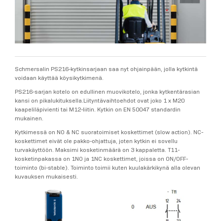
Schmersalin PS216-kytkinsarjaan saa nyt ohjainpään, jolla kytkintä
voidaan käyttää köysikytkimenä.
PS216-sarjan kotelo on edullinen muovikotelo, jonka kytkentärasian
kansi on pikalukituksella.Liityntävaihtoehdot ovat joko 1 x M20
kaapeliläpivienti tai M12-liitin. Kytkin on EN 50047 standardin
mukainen.
Kytkimessä on NO & NC suoratoimiset koskettimet (slow action). NC-
koskettimet eivät ole pakko-ohjattuja, joten kytkin ei sovellu
turvakäyttöön. Maksimi kosketinmäärä on 3 kappaletta. T11-
kosketinpakassa on 1NO ja 1NC koskettimet, joissa on ON/OFF-
toiminto (bi-stable). Toiminto toimii kuten kuulakärkikynä alla olevan
kuvauksen mukaisesti.