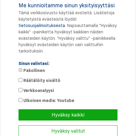
Me kunnioitamme sinun yksityisyyttäsi
PS216...Q200/Q210 -käyttöohje
Tämä verkkosivusto käyttää evsteitä. Lisätietoja
käytetyistä evästeistä löydät
tietosuojailmoituksesta
. Napsauttamalla "Hyväksy
Tulostus
kaikki" -painiketta hyväksyt kaikkien näiden
evästeiden käytön. "Hyväksy valittu" -painikkeella
hyväksyt evästeiden käytön vain valittuihin
tarkoituksiin.
Sinun valintasi:
Pakollinen
Räätälöity sisältö
Verkkoanalyysi
Suora yhteys
Puhelin: +358 46 8757704
Ulkoinen media: Youtube
info@
schmersal.fi
Hyväksy kaikki
Hyväksy valitut
© 2026 Schmersal Finland ·
Julkaisutiedot
·
Terms and Conditions