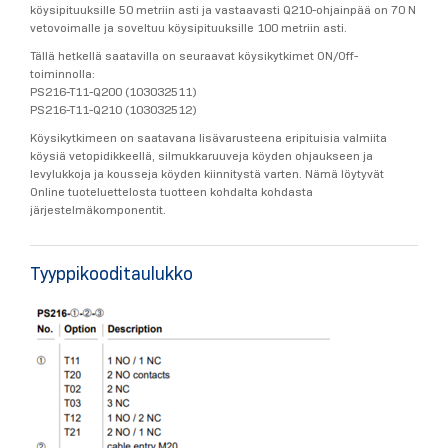
köysipituuksille 50 metriin asti ja vastaavasti Q210-ohjainpää on 70 N
vetovoimalle ja soveltuu köysipituuksille 100 metriin asti.
Tällä hetkellä saatavilla on seuraavat köysikytkimet ON/Off-
toiminnolla:
PS216-T11-Q200 (103032511)
PS216-T11-Q210 (103032512)
Köysikytkimeen on saatavana lisävarusteena eripituisia valmiita
köysiä vetopidikkeellä, silmukkaruuveja köyden ohjaukseen ja
levylukkoja ja kousseja köyden kiinnitystä varten. Nämä löytyvät
Online tuoteluettelosta tuotteen kohdalta kohdasta
järjestelmäkomponentit.
Tyyppikooditaulukko