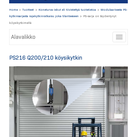
Home
Tuotteet
Koneturva-iskut eli tiivistettyä tuotetietoa
Modulaarisesta PS-
kytkinsarjasta rajakytkinratkaisu joka tilanteeseen
PS-sarja on täydentynyt
köysikytkimellä
Alavalikko
Toggle
PS216 Q200/210 köysikytkin