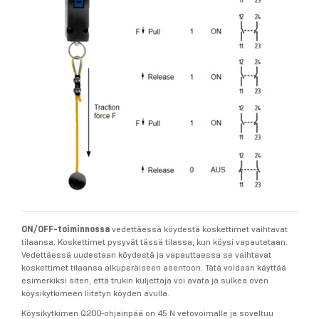
ON/OFF-toiminnossa
vedettäessä köydestä koskettimet vaihtavat
tilaansa. Koskettimet pysyvät tässä tilassa, kun köysi vapautetaan.
Vedettäessä uudestaan köydestä ja vapauttaessa se vaihtavat
koskettimet tilaansa alkuperäiseen asentoon. Tätä voidaan käyttää
esimerkiksi siten, että trukin kuljettaja voi avata ja sulkea oven
köysikytkimeen liitetyn köyden avulla.
Köysikytkimen Q200-ohjainpää on 45 N vetovoimalle ja soveltuu