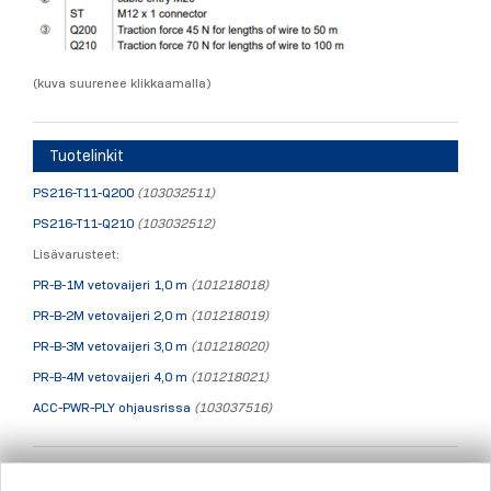
(kuva suurenee klikkaamalla)
Tuotelinkit
PS216-T11-Q200
(103032511)
PS216-T11-Q210
(103032512)
Lisävarusteet:
PR-B-1M vetovaijeri 1,0 m
(101218018)
PR-B-2M vetovaijeri 2,0 m
(101218019)
PR-B-3M vetovaijeri 3,0 m
(101218020)
PR-B-4M vetovaijeri 4,0 m
(101218021)
ACC-PWR-PLY ohjausrissa
(103037516)
Esitteet ja käyttöohjeet