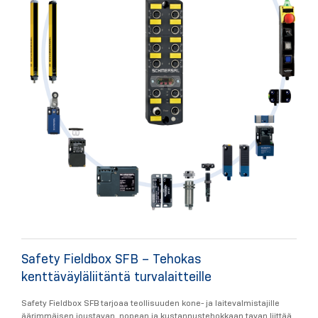
Safety Fieldbox SFB – Tehokas
kenttäväyläliitäntä turvalaitteille
Safety Fieldbox SFB tarjoaa teollisuuden kone- ja laitevalmistajille
äärimmäisen joustavan, nopean ja kustannustehokkaan tavan liittää