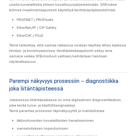
useita turvalaitteita yhteen turvallisuusjärjestelmään. SFB tukee
kolmea maailmanlaajuisesti käytettyä kenttäväyläjärjestelmää:
PROFINET / PROFIsafe
EtherNet/IP / CIP Safety
EtherCAT / FSoE
Tämä tarkoittaa, että samaa ratkaisua voidaan käyttää lähes kaikissa
tehdas- ja konelinjastoissa. Kenttälaitekaapelointi säilyy aina
samana vaikka SFB-moduuli valitaan/vaihdetaan halutaan
väyläratkaisuun.
Parempi näkyvyys prosessiin – diagnostiikka
joka liitäntäpisteessä
Jokaisessa liitäntäpaikassa on oma
digitaalinen diagnostiikkatulo,
joka kerää turva- ja käyttötilasignaaleja.
Tämä parantaa prosessin läpinäkyvyyttä ja mahdollistaa:
Aktivoituneiden turvalaitteiden havaitseminen
vianselvityksen nopeutumisen