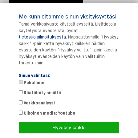
Me kunnioitamme sinun yksityisyyttäsi
Tämä verkkosivusto käyttää evsteitä. Lisätietoja
käytetyistä evästeistä löydät
tietosuojailmoituksesta
. Napsauttamalla "Hyväksy
Tulostus
kaikki" -painiketta hyväksyt kaikkien näiden
evästeiden käytön. "Hyväksy valittu" -painikkeella
hyväksyt evästeiden käytön vain valittuihin
tarkoituksiin.
Sinun valintasi:
Pakollinen
Räätälöity sisältö
Verkkoanalyysi
Suora yhteys
Puhelin: +358 46 8757704
Ulkoinen media: Youtube
info@
schmersal.fi
Hyväksy kaikki