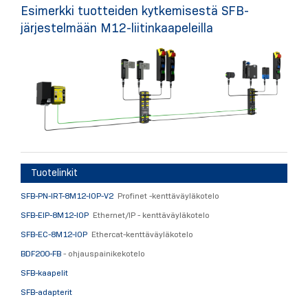
Esimerkki tuotteiden kytkemisestä SFB-
järjestelmään M12-liitinkaapeleilla
Tuotelinkit
SFB-PN-IRT-8M12-IOP-V2
Profinet -kenttäväyläkotelo
SFB-EIP-8M12-IOP
Ethernet/IP - kenttäväyläkotelo
SFB-EC-8M12-IOP
Ethercat-kenttäväyläkotelo
BDF200-FB
- ohjauspainikekotelo
SFB-kaapelit
SFB-adapterit