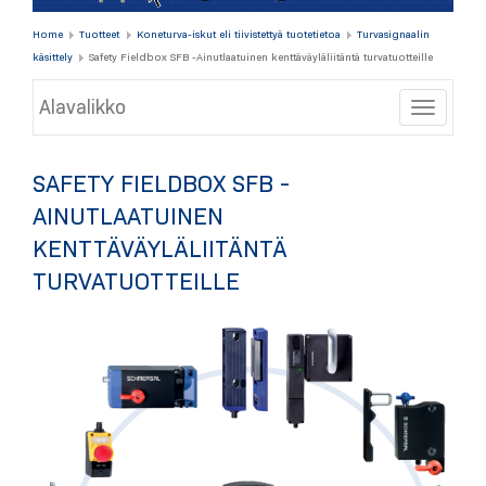
Home
Tuotteet
Koneturva-iskut eli tiivistettyä tuotetietoa
Turvasignaalin
käsittely
Safety Fieldbox SFB -Ainutlaatuinen kenttäväyläliitäntä turvatuotteille
Alavalikko
Toggle
SAFETY FIELDBOX SFB -
AINUTLAATUINEN
KENTTÄVÄYLÄLIITÄNTÄ
TURVATUOTTEILLE