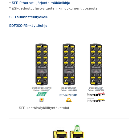
*
SFB-Ethercat - järjestelmäkäsikirja
* ESI-tiedostot läytyy tuotelinkin dokumentit osiosta
SFB suunnittelutyökalu
BDF200-FB -käyttöohje
SFB-kenttäväyläliityntäkotelot