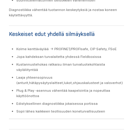
suunnittelemattomien seisokkien vähenemisen
Diagnostiikka vähentää tuotannon keskeytyksiä ja nostaa koneen
käytettävyyttä.
Keskeiset edut yhdellä silmäyksellä
Kolme kenttäväylää → PROFINET/PROFIsafe, CIP Safety, FSoE
Jopa kahdeksan turvalaitetta yhdessä Fieldboxissa
Kustannustehokas ratkaisu ilman turvatuotekohtaista
väyläliityntää
Laaja yhteensopivuus
(anturit,hätäpysäytyslaitteet,lukot,ohjauskalusteet ja valoverhot)
Plug & Play -asennus vähentää kaapelointia ja nopeuttaa
käyttöönottoa
Edistyksellinen diagnostiikka jokaisessa portissa
Sopii lähes kaikkeen teollisuuden koneturvallisuuteen