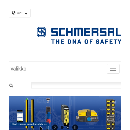
Kieli
Valikko
Toggle
Saat lisätietoja napsauttamalla tästä.