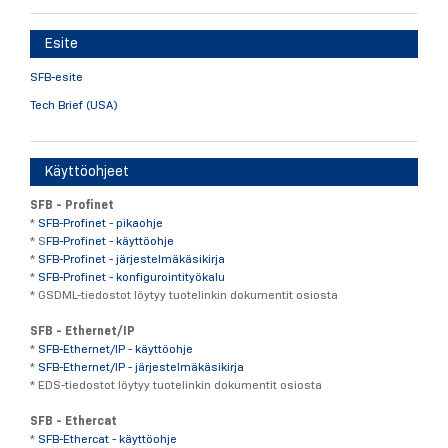
Esite
SFB-esite
Tech Brief (USA)
Käyttöohjeet
SFB - Profinet
*
SFB-Profinet - pikaohje
* S
FB-Profinet - käyttöohje
*
SFB-Profinet - järjestelmäkäsikirja
*
SFB-Profinet - konfigurointityökalu
* GSDML-tiedostot löytyy tuotelinkin dokumentit osiosta
SFB - Ethernet/IP
*
SFB-Ethernet/IP - käyttöohje
*
SFB-Ethernet/IP - järjestelmäkäsikirja
* EDS-tiedostot löytyy tuotelinkin dokumentit osiosta
SFB - Ethercat
*
SFB-Ethercat - käyttöohje