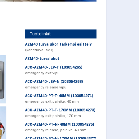
Tuotelinkit
AZM40 turvalukon tarkempi esittely
(koneturva-isku)
AZM40-turvalukot
ACC-AZM40-LEV-T (103054265)
emergency exit vipu
ACC-AZM40-LEV-N (103054268)
emergency release vipu
ACC-AZM40-PT-T-40MM (103054271)
emergency exit painike, 40 mm
ACC-AZM40-PT-T-170MM (103054273)
emergency exit painike, 170 mm
ACC-AZM40-PT-N-40MM (103054275)
emergency release, painike, 40 mm
ACC-AZM40-PT-N-170MM (103054277)