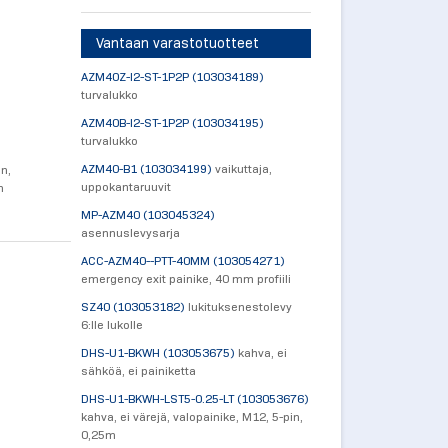
Vantaan varastotuotteet
AZM40Z-I2-ST-1P2P (103034189)
turvalukko
AZM40B-I2-ST-1P2P (103034195)
turvalukko
AZM40-B1 (103034199)
vaikuttaja,
n,
uppokantaruuvit
n
MP-AZM40 (103045324)
asennuslevysarja
ACC-AZM40--PTT-40MM (103054271)
emergency exit painike, 40 mm profiili
SZ40 (103053182)
lukituksenestolevy
6:lle lukolle
DHS-U1-BKWH (103053675)
kahva, ei
sähköä, ei painiketta
DHS-U1-BKWH-LST5-0.25-LT (103053676)
kahva, ei värejä, valopainike, M12, 5-pin,
0,25m