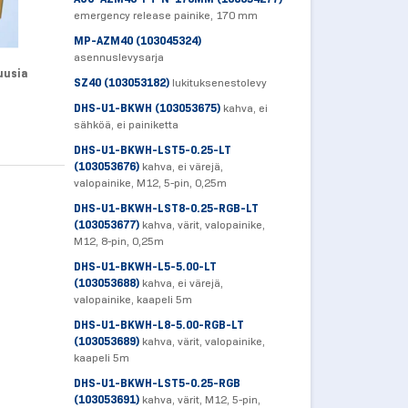
emergency release painike, 170 mm
MP-AZM40 (103045324)
asennuslevysarja
uusia
SZ40 (103053182)
lukituksenestolevy
DHS-U1-BKWH (103053675)
kahva, ei
sähköä, ei painiketta
DHS-U1-BKWH-LST5-0.25-LT
(103053676)
kahva, ei värejä,
valopainike, M12, 5-pin, 0,25m
DHS-U1-BKWH-LST8-0.25-RGB-LT
(103053677)
kahva, värit, valopainike,
M12, 8-pin, 0,25m
DHS-U1-BKWH-L5-5.00-LT
(103053688)
kahva, ei värejä,
valopainike, kaapeli 5m
DHS-U1-BKWH-L8-5.00-RGB-LT
(103053689)
kahva, värit, valopainike,
kaapeli 5m
DHS-U1-BKWH-LST5-0.25-RGB
(103053691)
kahva, värit, M12, 5-pin,