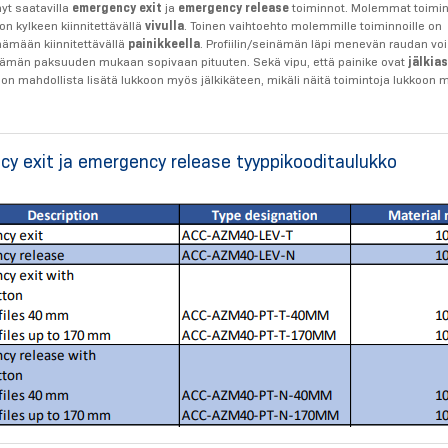
yt saatavilla
emergency exit
ja
emergency release
toiminnot. Molemmat toimin
on kylkeen kiinnitettävällä
vivulla
. Toinen vaihtoehto molemmille toiminnoille on
inämään kiinnitettävällä
painikkeella
. Profiilin/seinämän läpi menevän raudan voi
inämän paksuuden mukaan sopivaan pituuten. Sekä vipu, että painike ovat
jälkia
t on mahdollista lisätä lukkoon myös jälkikäteen, mikäli näitä toimintoja lukkoo
y exit ja emergency release tyyppikooditaulukko