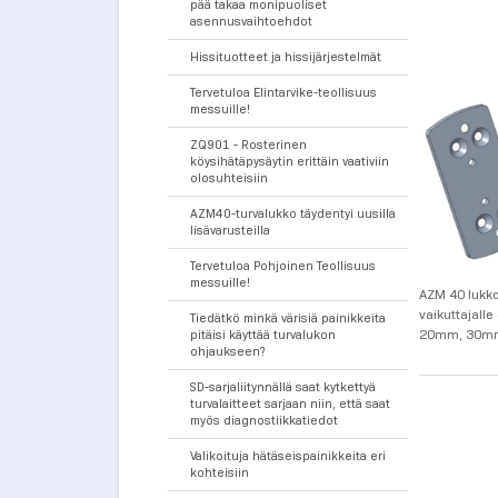
pää takaa monipuoliset
asennusvaihtoehdot
Hissituotteet ja hissijärjestelmät
Tervetuloa Elintarvike-teollisuus
messuille!
ZQ901 - Rosterinen
köysihätäpysäytin erittäin vaativiin
olosuhteisiin
AZM40-turvalukko täydentyi uusilla
lisävarusteilla
Tervetuloa Pohjoinen Teollisuus
messuille!
AZM 40 lukko
vaikuttajall
Tiedätkö minkä värisiä painikkeita
20mm, 30mm, 
pitäisi käyttää turvalukon
ohjaukseen?
SD-sarjaliitynnällä saat kytkettyä
turvalaitteet sarjaan niin, että saat
myös diagnostiikkatiedot
Valikoituja hätäseispainikkeita eri
kohteisiin