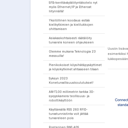
SFB-kenttäväyläliityntäkotelo nyt
myös Ethernet/IP ja Ethercat
liitynnällä!
Yksilöllinen koodaus estää
kielikytkimien ja kielilukkojen
ohittamisen
Asiakaskohtaisesti räätälöity
turvarele koneen ohjaukseen
Uusiin lisäv
Olemme mukana Teknologia 23
esimerkiksi 
messuilla!
lukkopesään.
Pienikokoiset köysihätäpysäyttimet
ja köysikytkimet ahtaaseen tilaan
Syksyn 2023
Koneturvallisuuskoulutukset!
AM-T100 millimetrin tarkka 3D-
syvyyskamera teollisuus- ja
robottikäyttöön
Käyttämällä RSS 260 RFID-
turvatunnistinta voit jättää
turvareleen pois
Rosterinen BNS 40S