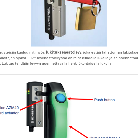
arusteisiin kuuluu nyt myös
lukituksenestolevy
, joka estää tahattoman lukitukse
huoltojen ajaksi. Lukituksenestolevyssä on reiät kuudelle lukolle ja se asennetaa
 Lukitus tehdään levyyn asennettavalla henkilökohtaisella lukolla.