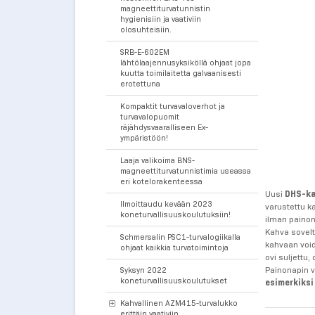
magneettiturvatunnistin
hygienisiin ja vaativiin
olosuhteisiin.
SRB-E-602EM
lähtölaajennusyksiköllä ohjaat jopa
kuutta toimilaitetta galvaanisesti
erotettuna
Kompaktit turvavaloverhot ja
turvavalopuomit
räjähdysvaaralliseen Ex-
ympäristöön!
Laaja valikoima BNS-
magneettiturvatunnistimia useassa
eri kotelorakenteessa
Uusi
DHS-k
Ilmoittaudu kevään 2023
varustettu k
koneturvallisuuskoulutuksiin!
ilman painon
Kahva sovelt
Schmersalin PSC1-turvalogiikalla
kahvaan void
ohjaat kaikkia turvatoimintoja
ovi suljettu, 
Painonapin v
Syksyn 2022
koneturvallisuuskoulutukset
esimerkiksi
Kahvallinen AZM415-turvalukko
erittäin vaativiin