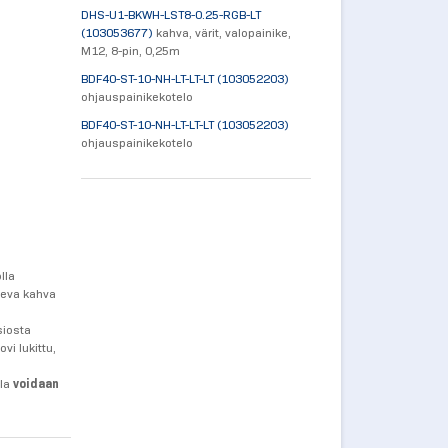
DHS-U1-BKWH-LST8-0.25-RGB-LT
(103053677)
kahva, värit, valopainike,
M12, 8-pin, 0,25m
BDF40-ST-10-NH-LT-LT-LT (103052203)
ohjauspainikekotelo
BDF40-ST-10-NH-LT-LT-LT (103052203)
ohjauspainikekotelo
lla
leva kahva
siosta
ovi lukittu,
lla
voidaan