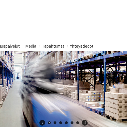
uuspalvelut
Media
Tapahtumat
Yhteystiedot
Turva-
asennusjärjestelmät