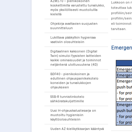
AZM170 – pienikokoinen
Lukkoon on n
koskettimilla varustettu turvalukko,
toteuttaa luk
myös yksilöllisesti muotoilullla
profiiliin/se
kielellä
profiilin/se
eli toiminno
Ohjekirja avattavien suojusten
suunnitteluun
tarvitaan.
Lukittava pääkytkin hygieniaa
vaativiin olosuhteisiin
Emergenc
Digitaalinen kaksonen (Digital
Twin) simuloi fyysisten laitteiden
kaikki ominaisuudet ja toiminnot
neljäntenä ulottuvuutena (4D)
BDF40 - pienikokoinen ja
edullinen ohjauspainikekotelo
koneiden ja turvalukkojen
ohjaukseen
SSB-R tunnistinkotelo
sähköratakuljettimille
Uusi H-ohjauskalustesarja on
muotoiltu hygienisiin
käyttöolosuhteisiin
Uuden AZ-kielikytkisarjan kääntyvä