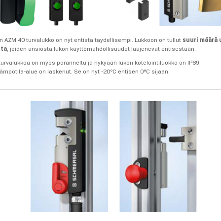
n AZM 40 turvalukko on nyt entistä täydellisempi. Lukkoon on tullut
suuri määrä 
ita
, joiden ansiosta lukon käyttömahdollisuudet laajenevat entisestään.
turvalukkoa on myös paranneltu ja nykyään lukon kotelointiluokka on IP69.
ämpötila-alue on laskenut. Se on nyt -20°C entisen 0°C sijaan.