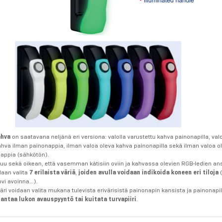
ahva
on saatavana neljänä eri versiona: valolla varustettu kahva painonapilla, valo
ahva ilman painonappia, ilman valoa oleva kahva painonapilla sekä ilman valoa o
appia (sähkötön).
uu sekä oikean, että vasemman kätisiin oviin ja kahvassa olevien RGB-ledien an
aan valita
7 erilaista väriä
,
joiden avulla voidaan indikoida koneen eri tiloja
(
ovi avoinna...).
äri voidaan valita mukana tulevista erivärisistä painonapin kansista ja painonapi
 antaa lukon avauspyyntö tai kuitata turvapiiri
.