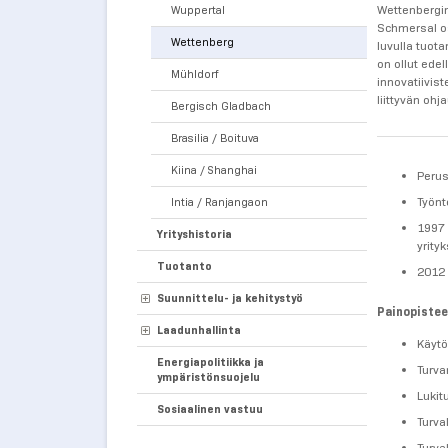
Wettenbergin
Wuppertal
Schmersal os
Wettenberg
luvulla tuot
on ollut edel
Mühldorf
innovatiivis
liittyvän ohj
Bergisch Gladbach
Brasilia / Boituva
Kiina / Shanghai
Perus
Työnt
Intia / Ranjangaon
1997 
Yrityshistoria
yrity
Tuotanto
2012 
Suunnittelu- ja kehitystyö
Painopistee
Laadunhallinta
Käytö
Energiapolitiikka ja
Turva
ympäristönsuojelu
Lukit
Sosiaalinen vastuu
Turva
Turva