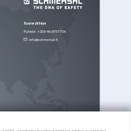
Suora yhteys
Puhelin: +358 46 8757704
info@
schmersal.fi