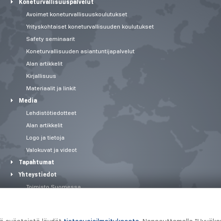
Koneturvallisuuspalvelut
Avoimet koneturvallisuuskoulutukset
Yrityskohtaiset koneturvallisuuden koulutukset
Safety seminaarit
Koneturvallisuuden asiantuntijapalvelut
Alan artikkelit
Kirjallisuus
Materiaalit ja linkit
Media
Lehdistötiedotteet
Alan artikkelit
Logo ja tietoja
Valokuvat ja videot
Tapahtumat
Yhteystiedot
Toimisto Suomessa
Tuotantopaikat
Toimialaratkaisut