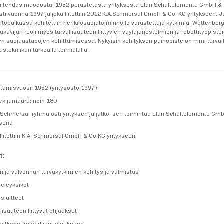
 tehdas muodostui 1952 perustetusta yrityksestä Elan Schaltelemente GmbH & 
ti vuonna 1997 ja joka liitettiin 2012 K.A.Schmersal GmbH & Co. KG yritykseen. J
antopaikassa kehitettiin henkilösuojatoiminnolla varustettuja kytkimiä. Wettenberg
läkävijän rooli myös turvallisuuteen liittyvien väyläjärjestelmien ja robottityöpiste
ten suojaustapojen kehittämisessä. Nykyisin kehityksen painopiste on mm. turval
austekniikan tärkeällä toimialalla.
tamisvuosi: 1952 (yritysosto 1997)
ekijämäärä: noin 180
Schmersal-ryhmä osti yrityksen ja jatkoi sen toimintaa Elan Schaltelemente Gm
ksenä
liitettiin K.A. Schmersal GmbH & Co.KG yritykseen
t:
n ja valvonnan turvakytkimien kehitys ja valmistus
releyksiköt
uslaitteet
llisuuteen liittyvät ohjaukset
kytkimet räjähdyssuojaukseen