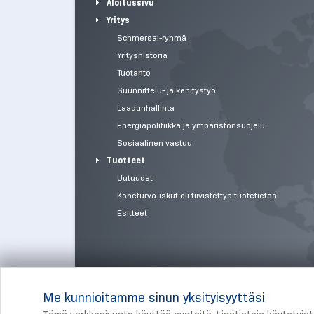
Aloitussivu
Yritys
Schmersal-ryhmä
Yrityshistoria
Tuotanto
Suunnittelu- ja kehitystyö
Laadunhallinta
Energiapolitiikka ja ympäristönsuojelu
Sosiaalinen vastuu
Tuotteet
Uutuudet
Koneturva-iskut eli tiivistettyä tuotetietoa
Esitteet
Me kunnioitamme sinun yksityisyyttäsi