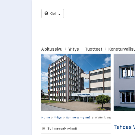
Kieli
Aloitussivu
Yritys
Tuotteet
Koneturvallis
Home
Yritys
Schmersal-ryhmä
Wettenberg
Tehdas 
Schmersal-ryhmä