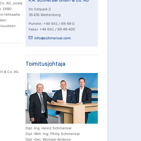
K.A. Schmersal GmbH & Co. KG
Co. KG, jonka
o 1980-
Im Ostpark 2
in tehtaalla
35435 Wettenberg
iden
Puhelin: +49 641 / 98 48-0
lisuuteen
Faksi: +49 641 / 98 48-420
info@
schmersal.com
Toimitusjohtaja
bH & Co. KG
Dipl.-Ing. Heinz Schmersal
Dipl.-Wirt.-Ing. Philip Schmersal
Dipl.-Oec. Michael Ambros