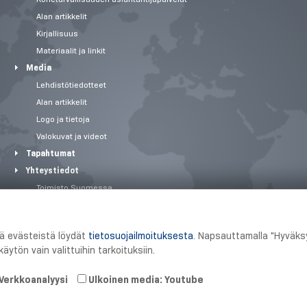
Alan artikkelit
Kirjallisuus
Materiaalit ja linkit
Media
Lehdistötiedotteet
Alan artikkelit
Logo ja tietoja
Valokuvat ja videot
Tapahtumat
Yhteystiedot
Toimisto Suomessa
Tuotantopaikat
Toimialaratkaisut
tä evästeistä löydät
tietosuojailmoituksesta
. Napsauttamalla "Hyväksy
Ajankohtaista
äytön vain valittuihin tarkoituksiin.
Verkkoanalyysi
Ulkoinen media: Youtube