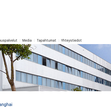
uuspalvelut
Media
Tapahtumat
Yhteystiedot
anghai