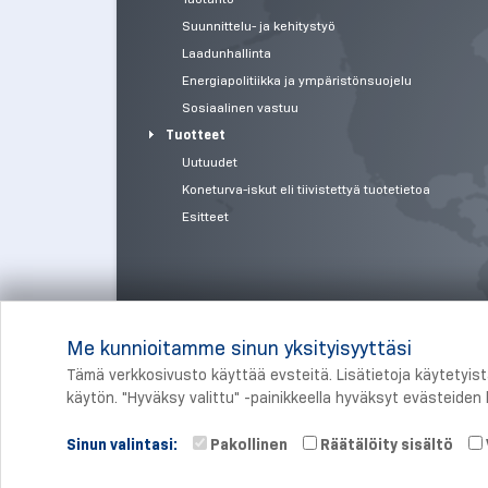
Suunnittelu- ja kehitystyö
Laadunhallinta
Energiapolitiikka ja ympäristönsuojelu
Sosiaalinen vastuu
Tuotteet
Uutuudet
Koneturva-iskut eli tiivistettyä tuotetietoa
Esitteet
Me kunnioitamme sinun yksityisyyttäsi
Tämä verkkosivusto käyttää evsteitä. Lisätietoja käytetyis
käytön. "Hyväksy valittu" -painikkeella hyväksyt evästeiden k
Sinun valintasi:
Pakollinen
Räätälöity sisältö