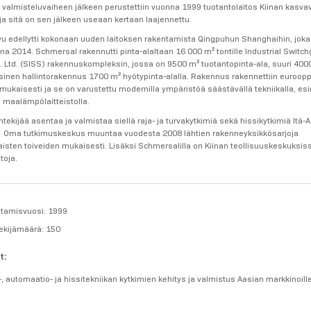
n valmisteluvaiheen jälkeen perustettiin vuonna 1999 tuotantolaitos Kiinan kasvav
 ja sitä on sen jälkeen useaan kertaan laajennettu.
u edellytti kokonaan uuden laitoksen rakentamista Qingpuhun Shanghaihin, joka 
nna 2014. Schmersal rakennutti pinta-alaltaan 16 000 m² tontille Industrial Switch
 Ltd. (SISS) rakennuskompleksin, jossa on 9500 m² tuotantopinta-ala, suuri 400
oksinen hallintorakennus 1700 m² hyötypinta-alalla. Rakennus rakennettiin euroop
mukaisesti ja se on varustettu modernilla ympäristöä säästävällä tekniikalla, es
u maalämpölaitteistolla.
tekijää asentaa ja valmistaa siellä raja- ja turvakytkimiä sekä hissikytkimiä Itä-
e. Oma tutkimuskeskus muuntaa vuodesta 2008 lähtien rakenneyksikkösarjoja
isten toiveiden mukaisesti. Lisäksi Schmersalilla on Kiinan teollisuuskeskuksis
toja.
tamisvuosi: 1999
ekijämäärä: 150
t:
-, automaatio- ja hissitekniikan kytkimien kehitys ja valmistus Aasian markkinoill