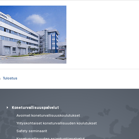
Tulostus
Koneturvallisuuspalvelut
Avoimet koneturvallisuuskoulutukset
Yrityskohtaiset koneturvallisuuden koulutukset
Safety seminaarit
Koneturvallisuuden asiantuntijapalvelut