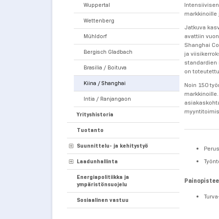
Intensiivise
Wuppertal
markkinoille
Wettenberg
Jatkuva kasv
avattiin vuo
Mühldorf
Shanghai Co.
Bergisch Gladbach
ja viisikerr
standardien 
Brasilia / Boituva
on toteutett
Kiina / Shanghai
Noin 150 työn
markkinoill
Intia / Ranjangaon
asiakaskohta
myyntitoimis
Yrityshistoria
Tuotanto
Suunnittelu- ja kehitystyö
Perus
Työnt
Laadunhallinta
Energiapolitiikka ja
Painopistee
ympäristönsuojelu
Turva
Sosiaalinen vastuu