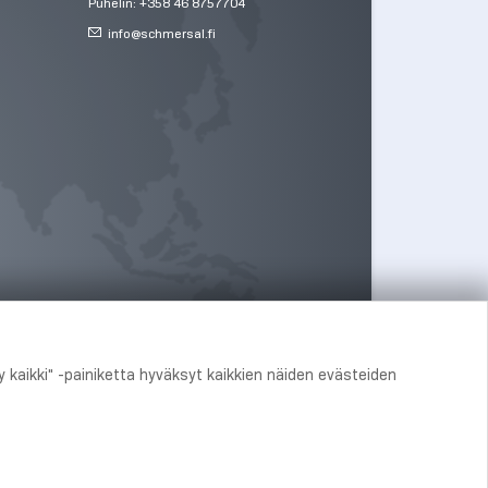
Puhelin: +358 46 8757704
info@
schmersal.fi
 kaikki" -painiketta hyväksyt kaikkien näiden evästeiden