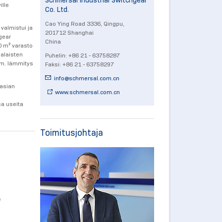
Schmersal Industrial Switchgear
ille
Co. Ltd.
Cao Ying Road 3336, Qingpu,
valmistui ja
201712 Shanghai
gear
China
0 m² varasto
palaisten
Puhelin: +86 21 - 63758287
im. lämmitys
Faksi: +86 21 - 63758297
info@
schmersal.com.cn
Aasian
www.schmersal.com.cn
sa useita
Toimitusjohtaja
e