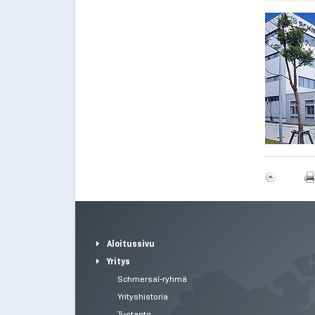
Aloitussivu
Yritys
Schmersal-ryhmä
Yrityshistoria
Tuotanto