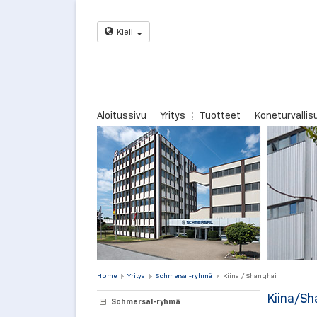
Kieli
Aloitussivu
Yritys
Tuotteet
Koneturvallis
Home
Yritys
Schmersal-ryhmä
Kiina / Shanghai
Kiina/Sh
Schmersal-ryhmä