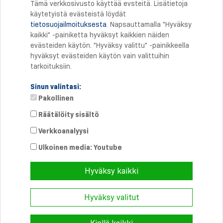
Tämä verkkosivusto käyttää evsteitä. Lisätietoja
käytetyistä evästeistä löydät
tietosuojailmoituksesta
. Napsauttamalla "Hyväksy
Tulostus
kaikki" -painiketta hyväksyt kaikkien näiden
evästeiden käytön. "Hyväksy valittu" -painikkeella
hyväksyt evästeiden käytön vain valittuihin
tarkoituksiin.
Sinun valintasi:
Pakollinen
Räätälöity sisältö
Verkkoanalyysi
Suora yhteys
Puhelin: +358 46 8757704
Ulkoinen media: Youtube
info@
schmersal.fi
Hyväksy kaikki
Hyväksy valitut
© 2026 Schmersal Finland ·
Julkaisutiedot
·
Terms and Conditions
·
Tietosuoja