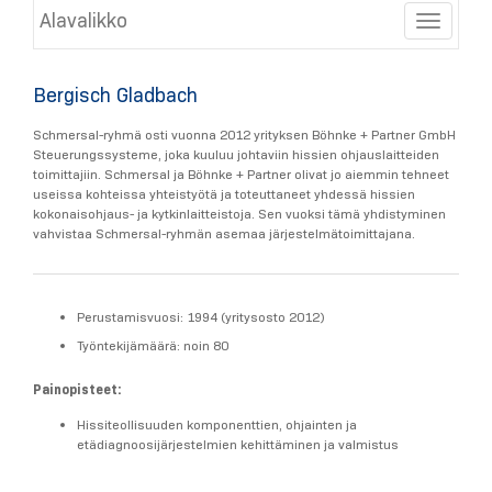
Alavalikko
Toggle
Bergisch Gladbach
Schmersal-ryhmä osti vuonna 2012 yrityksen Böhnke + Partner GmbH
Steuerungssysteme, joka kuuluu johtaviin hissien ohjauslaitteiden
toimittajiin. Schmersal ja Böhnke + Partner olivat jo aiemmin tehneet
useissa kohteissa yhteistyötä ja toteuttaneet yhdessä hissien
kokonaisohjaus- ja kytkinlaitteistoja. Sen vuoksi tämä yhdistyminen
vahvistaa Schmersal-ryhmän asemaa järjestelmätoimittajana.
Perustamisvuosi: 1994 (yritysosto 2012)
Työntekijämäärä: noin 80
Painopisteet:
Hissiteollisuuden komponenttien, ohjainten ja
etädiagnoosijärjestelmien kehittäminen ja valmistus