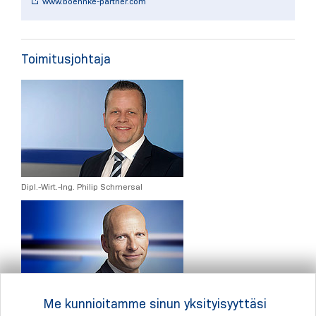
www.boehnke-partner.com
Toimitusjohtaja
Dipl.-Wirt.-Ing. Philip Schmersal
Me kunnioitamme sinun yksityisyyttäsi
Dr. Andreas Hunscher