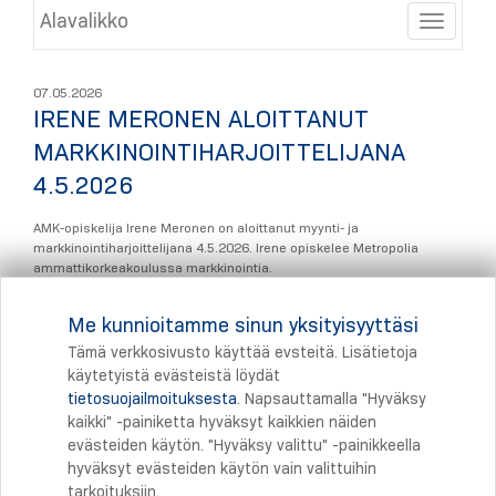
Alavalikko
Toggle
07.05.2026
IRENE MERONEN ALOITTANUT
MARKKINOINTIHARJOITTELIJANA
4.5.2026
AMK-opiskelija Irene Meronen on aloittanut myynti- ja
markkinointiharjoittelijana 4.5.2026. Irene opiskelee Metropolia
ammattikorkeakoulussa markkinointia.
Takaisin kohtaan: Ajankohtaista
Me kunnioitamme sinun yksityisyyttäsi
Tämä verkkosivusto käyttää evsteitä. Lisätietoja
käytetyistä evästeistä löydät
tietosuojailmoituksesta
. Napsauttamalla "Hyväksy
Tulostus
kaikki" -painiketta hyväksyt kaikkien näiden
evästeiden käytön. "Hyväksy valittu" -painikkeella
hyväksyt evästeiden käytön vain valittuihin
tarkoituksiin.