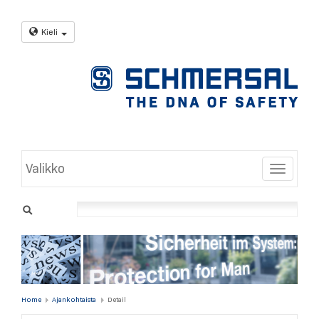
Kieli
Valikko
Toggle
Home
Ajankohtaista
Detail