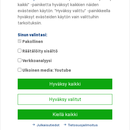
kaikki" -painiketta hyväksyt kaikkien näiden
evästeiden käytön. "Hyväksy valittu" -painikkeella
hyväksyt evästeiden käytön vain valittuihin
tarkoituksiin.
Sinun valintasi:
Pakollinen
Räätälöity sisältö
Verkkoanalyysi
Suora yhteys
Puhelin: +358 46 8757704
Ulkoinen media: Youtube
info@
schmersal.fi
Hyväksy kaikki
Hyväksy valitut
© 2026 Schmersal Finland ·
Julkaisutiedot
·
Terms and Conditions
·
Tietosuoja
Kiellä kaikki
Julkaisutiedot
Tietosuojailmoitus