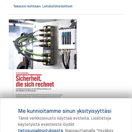
Takaisin kohtaan: Lehdistötiedotteet
Me kunnioitamme sinun yksityisyyttäsi
Tämä verkkosivusto käyttää evsteitä. Lisätietoja
käytetyistä evästeistä löydät
tietosuojailmoituksesta
. Napsauttamalla "Hyväksy
Tulostus