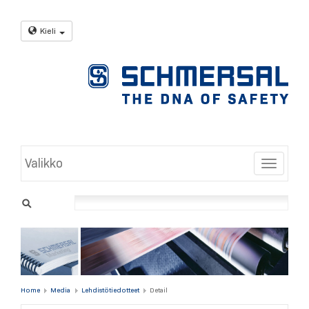
Kieli
Valikko
Toggle
Home
Media
Lehdistötiedotteet
Detail