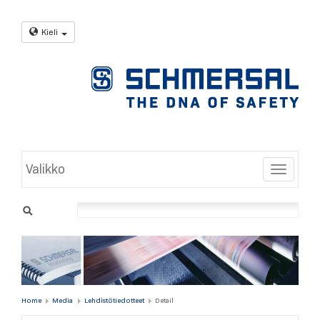
Kieli
Valikko
Toggle
Home
Media
Lehdistötiedotteet
Detail