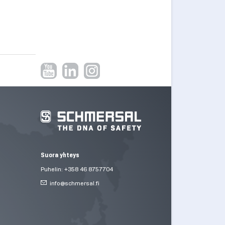
Suora yhteys
Puhelin: +358 46 8757704
info@
schmersal.fi