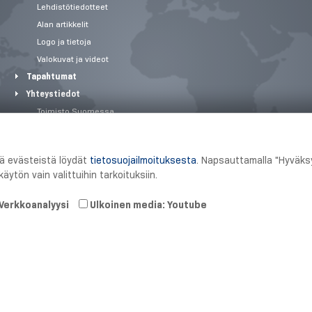
Lehdistötiedotteet
Alan artikkelit
Logo ja tietoja
Valokuvat ja videot
Tapahtumat
Yhteystiedot
Toimisto Suomessa
Tuotantopaikat
Toimialaratkaisut
tä evästeistä löydät
tietosuojailmoituksesta
. Napsauttamalla "Hyväksy
Ajankohtaista
äytön vain valittuihin tarkoituksiin.
Verkkoanalyysi
Ulkoinen media: Youtube
2026 Schmersal Finland ·
Julkaisutiedot
·
Terms and Conditions
·
Tietosu