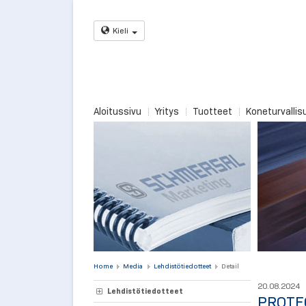
Kieli
Aloitussivu
Yritys
Tuotteet
Koneturvallis
Home
Media
Lehdistötiedotteet
Detail
20.08.2024
Lehdistötiedotteet
PROTE