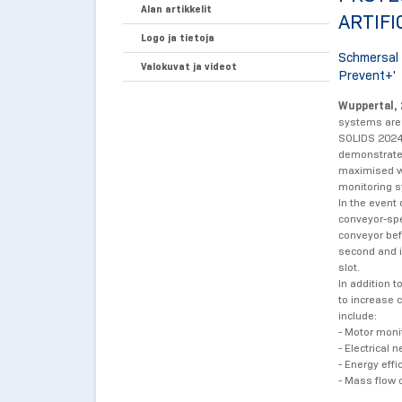
Alan artikkelit
ARTIFI
Logo ja tietoja
Schmersal 
Valokuvat ja videot
Prevent+'
Wuppertal, 
systems are 
SOLIDS 2024 
demonstrate 
maximised wi
monitoring s
In the event
conveyor-spe
conveyor bef
second and i
slot.
In addition t
to increase 
include:
- Motor moni
- Electrical 
- Energy effi
- Mass flow 