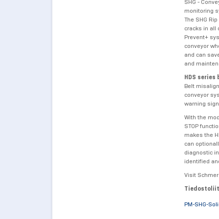
SHG - Convey
monitoring s
The SHG Rip 
cracks in all
Prevent+ sys
conveyor whe
and can save
and mainten
HDS series 
Belt misalig
conveyor sys
warning sign
With the mod
STOP functio
makes the HD
can optional
diagnostic i
identified an
Visit Schme
Tiedostolii
PM-SHG-Soli