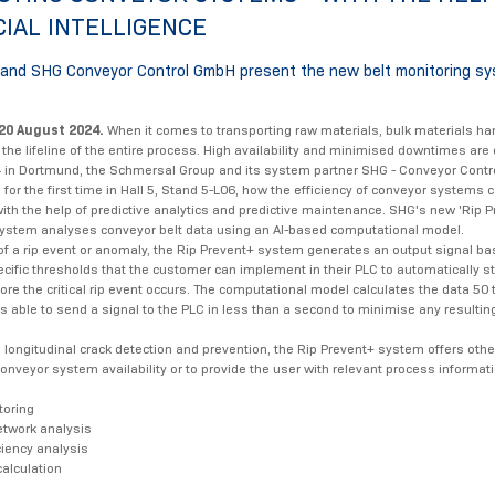
CIAL INTELLIGENCE
and SHG Conveyor Control GmbH present the new belt monitoring sy
20 August 2024.
When it comes to transporting raw materials, bulk materials ha
the lifeline of the entire process. High availability and minimised downtimes are 
in Dortmund, the Schmersal Group and its system partner SHG - Conveyor Contr
for the first time in Hall 5, Stand 5-L06, how the efficiency of conveyor systems 
th the help of predictive analytics and predictive maintenance. SHG's new 'Rip P
ystem analyses conveyor belt data using an AI-based computational model.
 of a rip event or anomaly, the Rip Prevent+ system generates an output signal b
cific thresholds that the customer can implement in their PLC to automatically s
ore the critical rip event occurs. The computational model calculates the data 50
s able to send a signal to the PLC in less than a second to minimise any resulting
o longitudinal crack detection and prevention, the Rip Prevent+ system offers othe
conveyor system availability or to provide the user with relevant process informat
toring
network analysis
ciency analysis
calculation