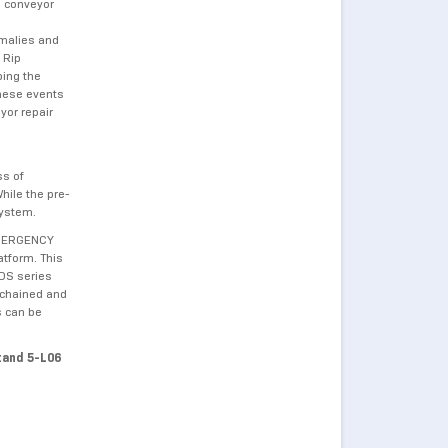
a conveyor
omalies and
 Rip
ping the
these events
yor repair
ss of
hile the pre-
 system.
 EMERGENCY
atform. This
HDS series
y-chained and
s can be
Stand 5-L06