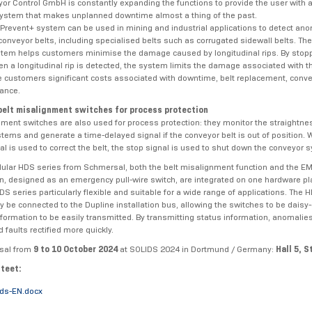
or Control GmbH is constantly expanding the functions to provide the user with 
ystem that makes unplanned downtime almost a thing of the past.
Prevent+ system can be used in mining and industrial applications to detect an
 conveyor belts, including specialised belts such as corrugated sidewall belts. The
tem helps customers minimise the damage caused by longitudinal rips. By stop
n a longitudinal rip is detected, the system limits the damage associated with 
 customers significant costs associated with downtime, belt replacement, conve
ance.
belt misalignment switches for process protection
nment switches are also used for process protection: they monitor the straightne
tems and generate a time-delayed signal if the conveyor belt is out of position. W
al is used to correct the belt, the stop signal is used to shut down the conveyor
ular HDS series from Schmersal, both the belt misalignment function and the
n, designed as an emergency pull-wire switch, are integrated on one hardware pl
S series particularly flexible and suitable for a wide range of applications. The 
ly be connected to the Dupline installation bus, allowing the switches to be dais
nformation to be easily transmitted. By transmitting status information, anomalie
d faults rectified more quickly.
rsal from
9 to 10 October 2024
at SOLIDS 2024 in Dortmund / Germany:
Hall 5, 
tteet:
ds-EN.docx