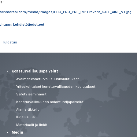
ks:
.schmersal.com/media/images/PHO_PRO_PRE_RIP-Prevent_SALL_AINL_V1.jpg
kohtaan: Lehdistötiedotteet
Tulostus
Koneturvallisuuspalvelut
Avoimet koneturvallisuuskoulutukset
Yrityskohtaiset koneturvallisuuden koulutukset
Safety seminaarit
Koneturvallisuuden asiantuntijapalvelut
Alan artikkelit
Kirjallisuus
Materiaalit ja linkit
Media