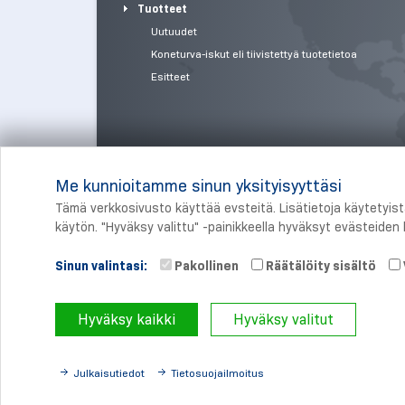
Tuotteet
Uutuudet
Koneturva-iskut eli tiivistettyä tuotetietoa
Esitteet
Me kunnioitamme sinun yksityisyyttäsi
Tämä verkkosivusto käyttää evsteitä. Lisätietoja käytetyis
käytön. "Hyväksy valittu" -painikkeella hyväksyt evästeiden k
Sinun valintasi:
Pakollinen
Räätälöity sisältö
© 
Hyväksy kaikki
Hyväksy valitut
Julkaisutiedot
Tietosuojailmoitus