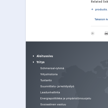
Related lin
products
Takaisin 
Aloitussivu
Yritys
Schmersal-ryhmä
Yrityshistoria
Tuotanto
Suunnittelu- ja kehitystyö
Laadunhallinta
Energiapolitiikka ja ympäristönsuojelu
Sosiaalinen vastuu