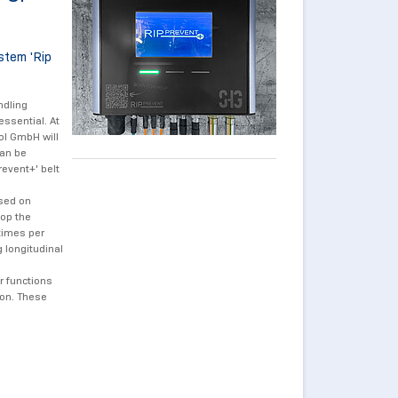
stem 'Rip
ndling
essential. At
ol GmbH will
can be
revent+' belt
ased on
top the
 times per
 longitudinal
r functions
ion. These