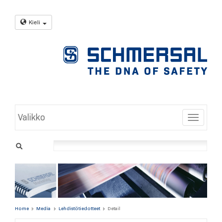
Kieli
Valikko
Toggle
Home
Media
Lehdistötiedotteet
Detail