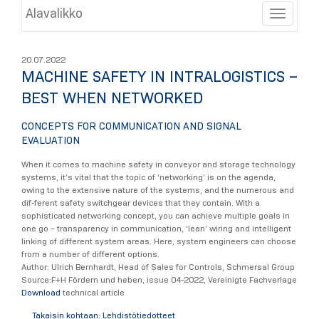
Alavalikko
Toggle
20.07.2022
MACHINE SAFETY IN INTRALOGISTICS –
BEST WHEN NETWORKED
CONCEPTS FOR COMMUNICATION AND SIGNAL
EVALUATION
When it comes to machine safety in conveyor and storage technology
systems, it’s vital that the topic of ‘networking’ is on the agenda,
owing to the extensive nature of the systems, and the numerous and
dif-ferent safety switchgear devices that they contain. With a
sophisticated networking concept, you can achieve multiple goals in
one go – transparency in communication, ‘lean’ wiring and intelligent
linking of different system areas. Here, system engineers can choose
from a number of different options.
Author: Ulrich Bernhardt, Head of Sales for Controls, Schmersal Group
Source:F+H Fördern und heben, issue 04-2022, Vereinigte Fachverlage
Download
technical article
Takaisin kohtaan: Lehdistötiedotteet