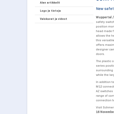
Alan artikkelit
New safety
Logo ja tietoja
Wuppertal /
Valokuvat ja videot
safety switc
position moni
head made fr
allows the h
this versatil
offers maximu
designer can
doors.
The plastic 
series posit
surrounding 
while the la
In addition 
M12 connecto
AZ switches 
range of com
connection t
Visit Schmer
16 Novembe