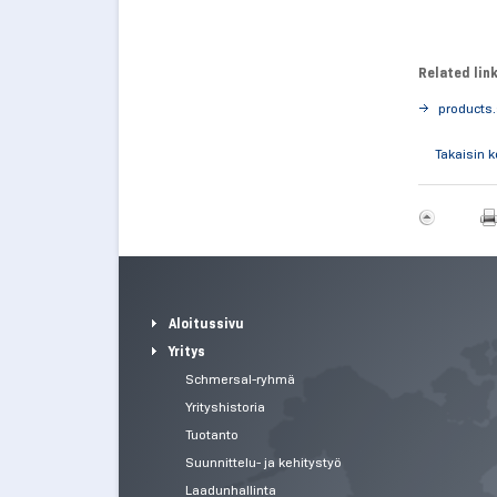
Related lin
products
Takaisin 
Aloitussivu
Yritys
Schmersal-ryhmä
Yrityshistoria
Tuotanto
Suunnittelu- ja kehitystyö
Laadunhallinta