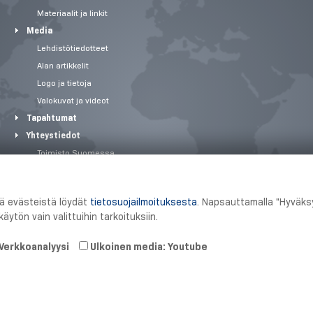
Materiaalit ja linkit
Media
Lehdistötiedotteet
Alan artikkelit
Logo ja tietoja
Valokuvat ja videot
Tapahtumat
Yhteystiedot
Toimisto Suomessa
Tuotantopaikat
Toimialaratkaisut
tä evästeistä löydät
tietosuojailmoituksesta
. Napsauttamalla "Hyväksy
Ajankohtaista
äytön vain valittuihin tarkoituksiin.
Verkkoanalyysi
Ulkoinen media: Youtube
2026 Schmersal Finland ·
Julkaisutiedot
·
Terms and Conditions
·
Tietosu