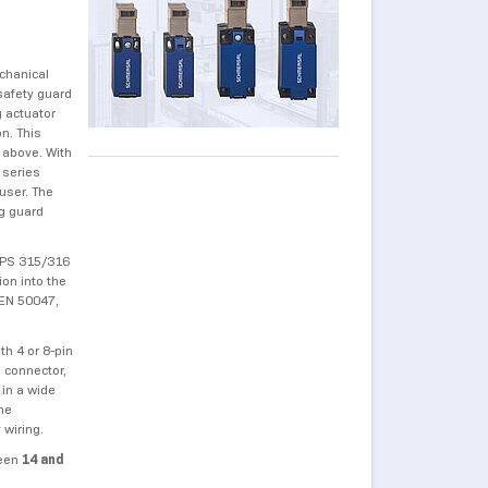
chanical
safety guard
g actuator
n. This
 above. With
 series
 user. The
ng guard
d PS 315/316
on into the
 EN 50047,
th 4 or 8-pin
n connector,
 in a wide
The
 wiring.
ween
14 and