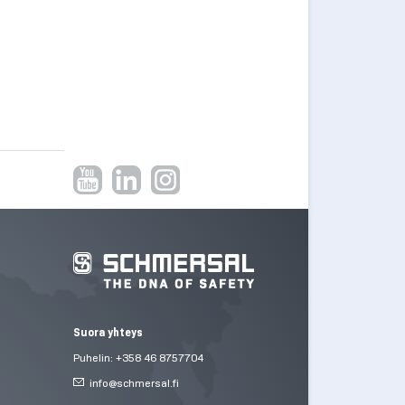
Suora yhteys
Puhelin: +358 46 8757704
info@
schmersal.fi