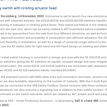
 switch with rotating actuator head
 Nuremberg, 14 November 2023.
Schmersal is set to launch four new electrome
hes with separate actuator: the AZ215/AZ216 and AZ315/AZ316 switches handle 
toring of sideways or rotating guard doors. Their stand-out feature is the rotatin
om die-cast zinc, which can be easily rotated in 90° increments before installatio
ead to be approached from the side from four different directions, as well as from
e approach position and possibility of combination with different actuators, the AZ
m flexibility in installation, as well as a range of universal usage options to the
 use the AZ switch both for right-hand and left-hand design on rotating and slidi
or metal switch housing is consistent in design and size with the PS 215/216 an
ion switches, giving the AZ switches an equally compact design and easy integrati
construction. The small AZ215 and AZ216 switches are consistent with standard
rger AZ315 and AZ316 switches satisfy standard EN 50041.
to the standard version with M20 cable entry and connection terminals, versions wi
r are also available, depending on the number of contacts. With the in-built 8-pi
can be connected to the SFB Safety Fieldbox. Device versions with three contacts
binations can also assume a signalling role in addition to their safety function. 
erminals on the switch elements, which are rotated by 45°, enable quick and easy
sal at SPS – Smart Production Solutions – in Nuremberg,
hall 9, stand 460
, bet
r 2023.