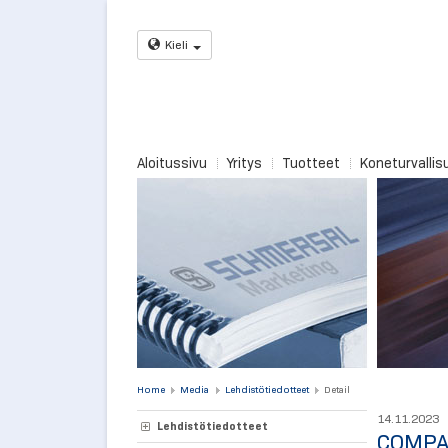
Kieli
Aloitussivu
Yritys
Tuotteet
Koneturvallis
Home
Media
Lehdistötiedotteet
Detail
14.11.2023
Lehdistötiedotteet
COMPA