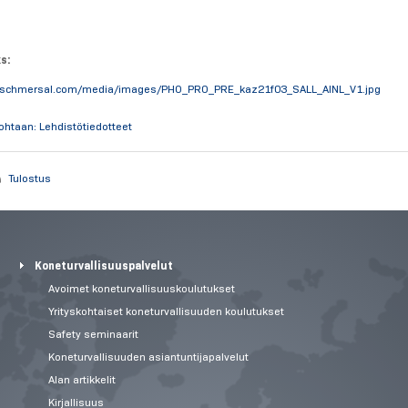
ks:
.schmersal.com/media/images/PHO_PRO_PRE_kaz21f03_SALL_AINL_V1.jpg
kohtaan: Lehdistötiedotteet
Tulostus
Koneturvallisuuspalvelut
Avoimet koneturvallisuuskoulutukset
Yrityskohtaiset koneturvallisuuden koulutukset
Safety seminaarit
Koneturvallisuuden asiantuntijapalvelut
Alan artikkelit
Kirjallisuus