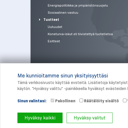
Energiapolitiikka ja ympäristönsuojelu
Sosiaalinen vastuu
Tuotteet
Uutuudet
Koneturva-iskut eli tiivistettyä tuotetietoa
Esitteet
Me kunnioitamme sinun yksityisyyttäsi
Tämä verkkosivusto käyttää evsteitä. Lisätietoja käytetyis
käytön. "Hyväksy valittu" -painikkeella hyväksyt evästeiden k
Sinun valintasi:
Pakollinen
Räätälöity sisältö
© 
Hyväksy kaikki
Hyväksy valitut