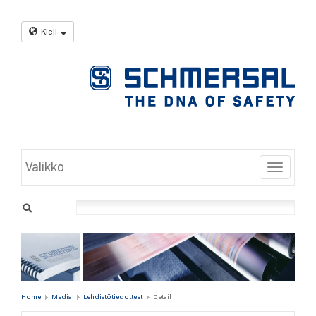
Kieli
Valikko
Toggle
Home
Media
Lehdistötiedotteet
Detail