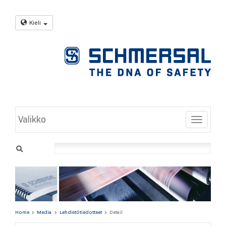
Kieli
Valikko
Toggle
Home
Media
Lehdistötiedotteet
Detail