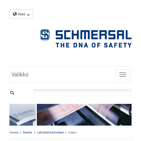
Kieli
Valikko
Toggle
Home
Media
Lehdistötiedotteet
Detail