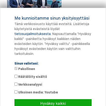
Me kunnioitamme sinun yksityisyyttäsi
Tämä verkkosivusto käyttää evsteitä. Lisätietoja
käytetyistä evästeistä löydät
tietosuojailmoituksesta
. Napsauttamalla "Hyväksy
Tulostus
kaikki" -painiketta hyväksyt kaikkien näiden
evästeiden käytön. "Hyväksy valittu" -painikkeella
hyväksyt evästeiden käytön vain valittuihin
tarkoituksiin.
Sinun valintasi:
Pakollinen
Räätälöity sisältö
Verkkoanalyysi
Suora yhteys
Puhelin: +358 46 8757704
Ulkoinen media: Youtube
info@
schmersal.fi
Hyväksy kaikki