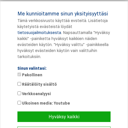
Takaisin kohtaan: Ajankohtaista
Me kunnioitamme sinun yksityisyyttäsi
Tämä verkkosivusto käyttää evsteitä. Lisätietoja
käytetyistä evästeistä löydät
tietosuojailmoituksesta
. Napsauttamalla "Hyväksy
Tulostus
kaikki" -painiketta hyväksyt kaikkien näiden
evästeiden käytön. "Hyväksy valittu" -painikkeella
hyväksyt evästeiden käytön vain valittuihin
tarkoituksiin.
Sinun valintasi:
Pakollinen
Räätälöity sisältö
Verkkoanalyysi
Suora yhteys
Puhelin: +358 46 8757704
Ulkoinen media: Youtube
info@
schmersal.fi
Hyväksy kaikki