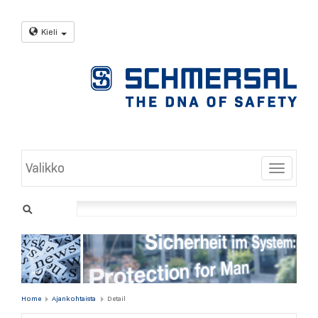
Kieli
Valikko
Toggle
Home
Ajankohtaista
Detail