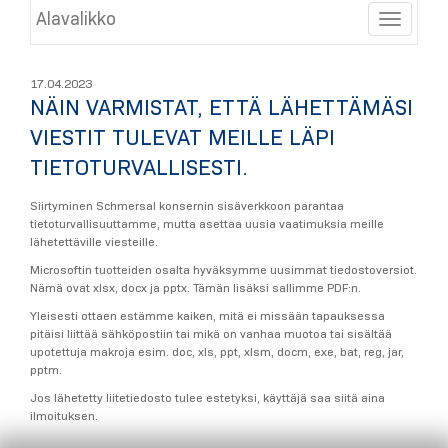
Alavalikko
Toggle
17.04.2023
NÄIN VARMISTAT, ETTÄ LÄHETTÄMÄSI
VIESTIT TULEVAT MEILLE LÄPI
TIETOTURVALLISESTI.
Siirtyminen Schmersal konsernin sisäverkkoon parantaa
tietoturvallisuuttamme, mutta asettaa uusia vaatimuksia meille
lähetettäville viesteille.
Microsoftin tuotteiden osalta hyväksymme uusimmat tiedostoversiot.
Nämä ovat xlsx, docx ja pptx. Tämän lisäksi sallimme PDF:n.
Yleisesti ottaen estämme kaiken, mitä ei missään tapauksessa
pitäisi liittää sähköpostiin tai mikä on vanhaa muotoa tai sisältää
upotettuja makroja esim. doc, xls, ppt, xlsm, docm, exe, bat, reg, jar,
pptm.
Jos lähetetty liitetiedosto tulee estetyksi, käyttäjä saa siitä aina
ilmoituksen.